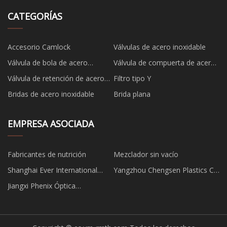
CATEGORÍAS
Accesorio Camlock
Válvulas de acero inoxidable
Válvula de bola de acero
Válvula de compuerta de acero
inoxidable
inoxidable
Válvula de retención de acero
Filtro tipo Y
inoxidable
Bridas de acero inoxidable
Brida plana
EMPRESA ASOCIADA
Fabricantes de nutrición
Mezclador sin vacío
Shanghai Ever International
Yangzhou Chengsen Plastics CO
Corporation Limited
., Ltd .
Jiangxi Phenix Óptica
Tecnología Co., Ltd