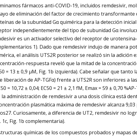
minamos fármacos anti-COVID-19, incluidos remdesivir, moln
ayo de eliminación del factor de crecimiento transformante
teínas de la subunidad Gα quimérica para la detección inicial
eptor independientemente del tipo de subunidad Gα involuc
desivir es un activador selectivo del receptor de urotensina-
plementarios 1). Dado que remdesivir indujo de manera po
mérica, el análisis UTS2R posterior se realizó sin la adición
centración-respuesta reveló que la mitad de la concentració
50 = 13 ± 0,9 μM, Fig. 1b izquierda). Cabe señalar que tanto l
e liberación de AP-TGFα) frente a UTS2R son inferiores a la
50 = 10,72 ± 0,04; EC50 = 21 ± 2,1 fM, Emax = 59 ± 0,70 %AP-
 la administración de remdesivir a una dosis clínica está de
concentración plasmática máxima de remdesivir alcanza 9,03
os27. Curiosamente, a diferencia de UT2, remdesivir no logr
g. 1c, Fig. 1b complementaria).
structuras químicas de los compuestos probados y mapas de c