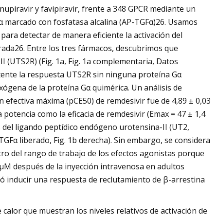
upiravir y favipiravir, frente a 348 GPCR mediante un
 α marcado con fosfatasa alcalina (AP-TGFα)26. Usamos
 para detectar de manera eficiente la activación del
rada26. Entre los tres fármacos, descubrimos que
II (UTS2R) (Fig. 1a, Fig. 1a complementaria, Datos
tente la respuesta UTS2R sin ninguna proteína Gα
 exógena de la proteína Gα quimérica. Un análisis de
n efectiva máxima (pCE50) de remdesivir fue de 4,89 ± 0,03
a potencia como la eficacia de remdesivir (Emax = 47 ± 1,4
s del ligando peptídico endógeno urotensina-II (UT2,
TGFα liberado, Fig. 1b derecha). Sin embargo, se considera
ntro del rango de trabajo de los efectos agonistas porque
 μM después de la inyección intravenosa en adultos
ó inducir una respuesta de reclutamiento de β-arrestina
alor que muestran los niveles relativos de activación de