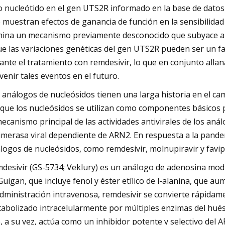
o nucleótido en el gen UTS2R informado en la base de datos
 muestran efectos de ganancia de función en la sensibilidad 
mina un mecanismo previamente desconocido que subyace a l
ue las variaciones genéticas del gen UTS2R pueden ser un fa
ante el tratamiento con remdesivir, lo que en conjunto alla
venir tales eventos en el futuro.
 análogos de nucleósidos tienen una larga historia en el ca
que los nucleósidos se utilizan como componentes básicos pa
mecanismo principal de las actividades antivirales de los aná
imerasa viral dependiente de ARN2. En respuesta a la pande
logos de nucleósidos, como remdesivir, molnupiravir y favipi
desivir (GS-5734; Veklury) es un análogo de adenosina mod
uigan, que incluye fenol y éster etílico de l-alanina, que au
administración intravenosa, remdesivir se convierte rápida
abolizado intracelularmente por múltiples enzimas del hués
, a su vez, actúa como un inhibidor potente y selectivo del