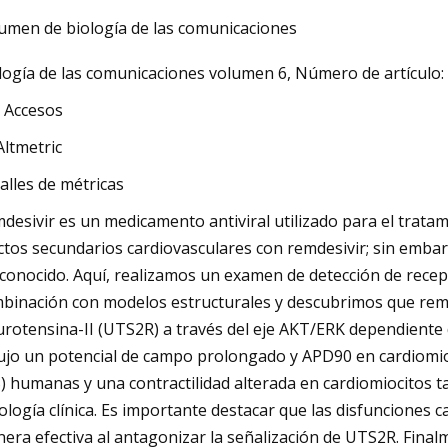
umen de biología de las comunicaciones
logía de las comunicaciones volumen 6, Número de artículo: 5
23
ón de la urotensina
 Accesos
Altmetric
alles de métricas
desivir es un medicamento antiviral utilizado para el trat
ctos secundarios cardiovasculares con remdesivir; sin emba
conocido. Aquí, realizamos un examen de detección de recep
binación con modelos estructurales y descubrimos que remdes
urotensina-II (UTS2R) a través del eje AKT/ERK dependiente 
ujo un potencial de campo prolongado y APD90 en cardiomioc
S) humanas y una contractilidad alterada en cardiomiocitos ta
ología clínica. Es importante destacar que las disfunciones
era efectiva al antagonizar la señalización de UTS2R. Final