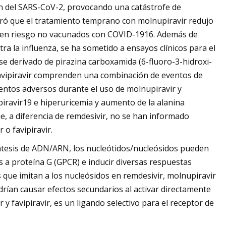
ción del SARS-CoV-2, provocando una catástrofe de
tró que el tratamiento temprano con molnupiravir redujo
os en riesgo no vacunados con COVID-1916. Además de
tra la influenza, se ha sometido a ensayos clínicos para el
se derivado de pirazina carboxamida (6-fluoro-3-hidroxi-
avipiravir comprenden una combinación de eventos de
entos adversos durante el uso de molnupiravir y
piravir19 e hiperuricemia y aumento de la alanina
e, a diferencia de remdesivir, no se han informado
 o favipiravir.
ntesis de ADN/ARN, los nucleótidos/nucleósidos pueden
a proteína G (GPCR) e inducir diversas respuestas
s que imitan a los nucleósidos en remdesivir, molnupiravir
drían causar efectos secundarios al activar directamente
y favipiravir, es un ligando selectivo para el receptor de