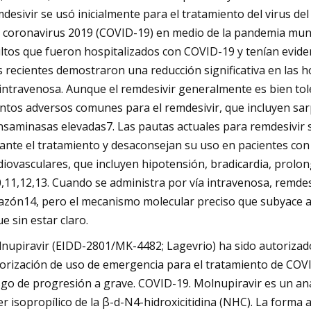
desivir se usó inicialmente para el tratamiento del virus de
 coronavirus 2019 (COVID-19) en medio de la pandemia mund
ltos que fueron hospitalizados con COVID-19 y tenían evidenc
 recientes demostraron una reducción significativa en las h
 intravenosa. Aunque el remdesivir generalmente es bien to
ntos adversos comunes para el remdesivir, que incluyen sarp
nsaminasas elevadas7. Las pautas actuales para remdesivir 
ante el tratamiento y desaconsejan su uso en pacientes con
diovasculares, que incluyen hipotensión, bradicardia, prolo
,11,12,13. Cuando se administra por vía intravenosa, remdesi
azón14, pero el mecanismo molecular preciso que subyace a 
ue sin estar claro.
nupiravir (EIDD-2801/MK-4482; Lagevrio) ha sido autorizad
orización de uso de emergencia para el tratamiento de COVI
sgo de progresión a grave. COVID-19. Molnupiravir es un an
er isopropílico de la β-d-N4-hidroxicitidina (NHC). La forma