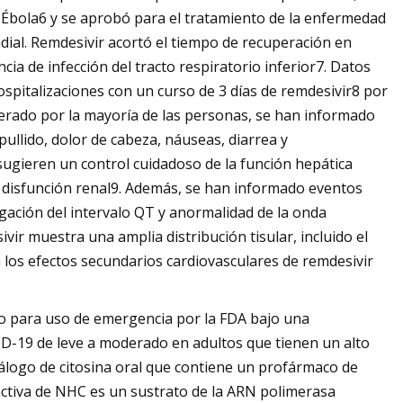
l Ébola6 y se aprobó para el tratamiento de la enfermedad
ial. Remdesivir acortó el tiempo de recuperación en
ia de infección del tracto respiratorio inferior7. Datos
ospitalizaciones con un curso de 3 días de remdesivir8 por
lerado por la mayoría de las personas, se han informado
ullido, dolor de cabeza, náuseas, diarrea y
sugieren un control cuidadoso de la función hepática
 disfunción renal9. Además, se han informado eventos
ngación del intervalo QT y anormalidad de la onda
vir muestra una amplia distribución tisular, incluido el
los efectos secundarios cardiovasculares de remdesivir
o para uso de emergencia por la FDA bajo una
D-19 de leve a moderado en adultos que tienen un alto
álogo de citosina oral que contiene un profármaco de
 activa de NHC es un sustrato de la ARN polimerasa