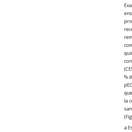
Exa
ens
pro
rec
rem
com
qui
con
(CE
% d
pEC
que
la 
san
(Fi
a E