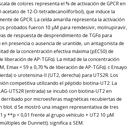
ala de colores representa el % de activación de GPCR en
-acetato de 12-O-tetradecanoilforbol), que induce la
te de GPCR. La celda amarilla representa la activación
os probados fueron 10 μM para remdesivir, molnupiravir,
urvas de respuesta de desprendimiento de TGFα para
) en presencia o ausencia de urantide, un antagonista de
tad de la concentración efectiva máxima (pEC50) de
de liberación de AP-TGFα). La mitad de la concentración
fM, Emax = 59 ± 0,70 % de liberación de AP-TGFα). c Ensayo
ierda) o urotensina-II (UT2, derecha) para UTS2R. Los
ión competitiva utilizando el péptido biotina-UT2. La
LAG-UTS2R (entrada) se incubó con biotina-UT2 en
e derribado por microesferas magnéticas recubiertas de
 blot. d Se mostró una imagen representativa de tres
1 y **p < 0,01 frente al grupo vehículo + UT2 10 µM
últiples de Dunnett); significa ± SEM.