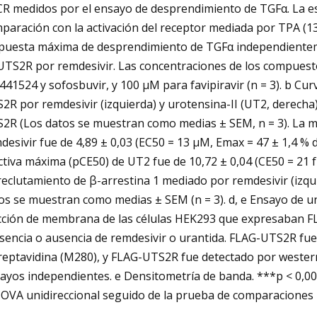
R medidos por el ensayo de desprendimiento de TGFα. La esc
paración con la activación del receptor mediada por TPA (13
puesta máxima de desprendimiento de TGFα independientemen
UTS2R por remdesivir. Las concentraciones de los compuest
441524 y sofosbuvir, y 100 μM para favipiravir (n = 3). b C
2R por remdesivir (izquierda) y urotensina-II (UT2, derecha
2R (Los datos se muestran como medias ± SEM, n = 3). La mi
desivir fue de 4,89 ± 0,03 (EC50 = 13 μM, Emax = 47 ± 1,4 % 
ctiva máxima (pCE50) de UT2 fue de 10,72 ± 0,04 (CE50 = 21 
reclutamiento de β-arrestina 1 mediado por remdesivir (izqu
os se muestran como medias ± SEM (n = 3). d, e Ensayo de un
cción de membrana de las células HEK293 que expresaban F
sencia o ausencia de remdesivir o urantida. FLAG-UTS2R fu
reptavidina (M280), y FLAG-UTS2R fue detectado por western
ayos independientes. e Densitometría de banda. ***p < 0,00
OVA unidireccional seguido de la prueba de comparaciones m