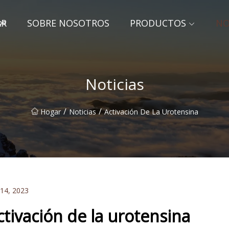
AR
SOBRE NOSOTROS
PRODUCTOS
NO
gbo
Noticias
/
/
Hogar
Noticias
Activación De La Urotensina
 14, 2023
ctivación de la urotensina