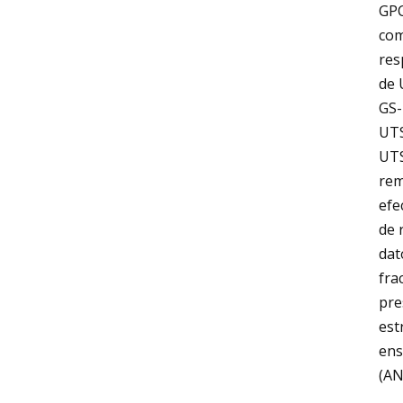
GPC
com
res
de 
GS-
UTS
UTS
rem
efe
de 
dat
fra
pre
est
ens
(AN