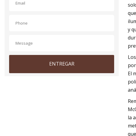
sol
que
ilu
y q
dur
pre
Los
ENTREGAR
por
El 
pol
aná
Rem
McG
la 
met
que