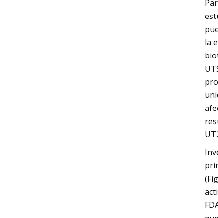
Par
est
pue
la 
bio
UTS
pro
uni
afe
res
UT
Inv
pri
(Fi
act
FDA