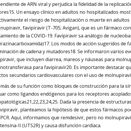
endiente de ARN viral y perjudica la fidelidad de la replica
ores15. Un ensayo clínico en adultos no hospitalizados mos
ctivamente el riesgo de hospitalización o muerte en adult
nupiravir, favipiravir (T-705; Avigan), que es un fármaco con
tamiento de la COVID-19. Favipiravir sa análogo de nucleoba
irazinacarboxamida)17. Los modos de acción sugeridos de f
minación de cadena y mutadores18. Se informaron varios ev
ipiravir, que incluyen diarrea, mareos y náuseas para molnu
notransferasa para favipiravir20. Es importante destacar qu
ctos secundarios cardiovasculares con el uso de molnupiravir
más de su función como bloques de construcción para la sí
uar como ligandos endógenos para los receptores acoplados 
iopatológicas21,22,23,24,25. Dada la presencia de estructura
avipiravir, planteamos la hipótesis de que estos fármacos po
GPCR. Aquí, informamos que remdesivir, pero no molnupiravir 
tensina-II (UTS2R) y causa disfunción cardíaca.