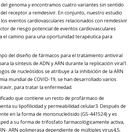
 del genoma y encontramos cuatro variantes sin sentido
del receptor a remdesivir. En conjunto, nuestro estudio
os eventos cardiovasculares relacionados con remdesivir
ctor de riesgo potencial de eventos cardiovasculares
na el camino para una oportunidad terapéutica para
mpo del diseño de fármacos para el tratamiento antiviral
ra la síntesis de ADN y ARN durante la replicación viral1.
logos de nucleósidos se atribuye a la inhibición de la ARN
mia mundial de COVID-19, se han desarrollado varios
ravir, para tratar la enfermedad.
ificado que contiene un resto de profármaco de
menta su lipofilicidad y permeabilidad celular3. Después de
mente en la forma de mononucleósido (GS-441524) y es
ped a su forma de trifosfato farmacológicamente activa,
 ARN- ARN polimerasa dependiente de múltiples virus4,5.