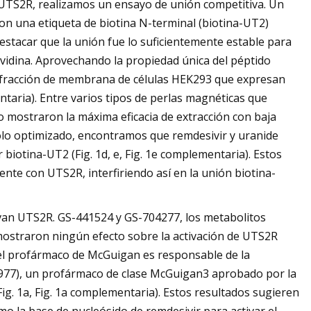
 UTS2R, realizamos un ensayo de unión competitiva. Un
on una etiqueta de biotina N-terminal (biotina-UT2)
tacar que la unión fue lo suficientemente estable para
avidina. Aprovechando la propiedad única del péptido
 fracción de membrana de células HEK293 que expresan
taria). Entre varios tipos de perlas magnéticas que
 mostraron la máxima eficacia de extracción con baja
colo optimizado, encontramos que remdesivir y uranide
iotina-UT2 (Fig. 1d, e, Fig. 1e complementaria). Estos
nte con UTS2R, interfiriendo así en la unión biotina-
ivan UTS2R. GS-441524 y GS-704277, los metabolitos
 mostraron ningún efecto sobre la activación de UTS2R
n del profármaco de McGuigan es responsable de la
977), un profármaco de clase McGuigan3 aprobado por la
g. 1a, Fig. 1a complementaria). Estos resultados sugieren