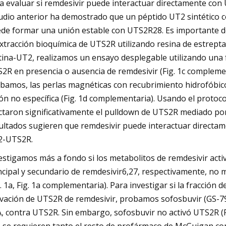
a evaluar si remdesivir puede interactuar directamente con
udio anterior ha demostrado que un péptido UT2 sintético c
de formar una unión estable con UTS2R28. Es importante des
extracción bioquímica de UTS2R utilizando resina de estrept
tina-UT2, realizamos un ensayo desplegable utilizando una
2R en presencia o ausencia de remdesivir (Fig. 1c complemen
bamos, las perlas magnéticas con recubrimiento hidrofóbico
ón no específica (Fig. 1d complementaria). Usando el proto
ctaron significativamente el pulldown de UTS2R mediado por b
ultados sugieren que remdesivir puede interactuar directame
2-UTS2R.
estigamos más a fondo si los metabolitos de remdesivir act
ncipal y secundario de remdesivir6,27, respectivamente, no
g. 1a, Fig. 1a complementaria). Para investigar si la fracció
ivación de UTS2R de remdesivir, probamos sofosbuvir (GS-7
, contra UTS2R. Sin embargo, sofosbuvir no activó UTS2R (Fi