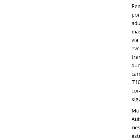
Rem
por
adu
más
vía
eve
tra
dur
car
T10
cor
sig
Mol
Aut
rie
ést