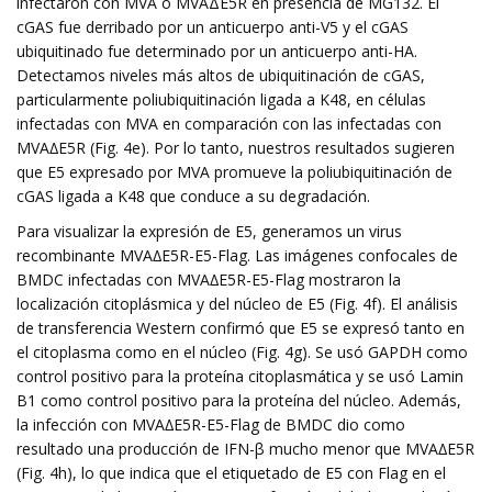
infectaron con MVA o MVAΔE5R en presencia de MG132. El
cGAS fue derribado por un anticuerpo anti-V5 y el cGAS
ubiquitinado fue determinado por un anticuerpo anti-HA.
Detectamos niveles más altos de ubiquitinación de cGAS,
particularmente poliubiquitinación ligada a K48, en células
infectadas con MVA en comparación con las infectadas con
MVA∆E5R (Fig. 4e). Por lo tanto, nuestros resultados sugieren
que E5 expresado por MVA promueve la poliubiquitinación de
cGAS ligada a K48 que conduce a su degradación.
Para visualizar la expresión de E5, generamos un virus
recombinante MVA∆E5R-E5-Flag. Las imágenes confocales de
BMDC infectadas con MVA∆E5R-E5-Flag mostraron la
localización citoplásmica y del núcleo de E5 (Fig. 4f). El análisis
de transferencia Western confirmó que E5 se expresó tanto en
el citoplasma como en el núcleo (Fig. 4g). Se usó GAPDH como
control positivo para la proteína citoplasmática y se usó Lamin
B1 como control positivo para la proteína del núcleo. Además,
la infección con MVA∆E5R-E5-Flag de BMDC dio como
resultado una producción de IFN-β mucho menor que MVA∆E5R
(Fig. 4h), lo que indica que el etiquetado de E5 con Flag en el