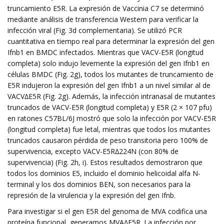
truncamiento E5R. La expresión de Vaccinia C7 se determinó
mediante análisis de transferencia Western para verificar la
infección viral (Fig. 3d complementaria). Se utilizó PCR
cuantitativa en tiempo real para determinar la expresión del gen
Ifnb1 en BMDC infectados. Mientras que VACV-E5R (longitud
completa) solo indujo levemente la expresión del gen Ifnb1 en
células BMDC (Fig. 2g), todos los mutantes de truncamiento de
E5R indujeron la expresión del gen Ifnb1 a un nivel similar al de
VACV∆E5R (Fig. 2g). Además, la infección intranasal de mutantes
truncados de VACV-E5R (longitud completa) y E5R (2 × 107 pfu)
en ratones C57BL/6J mostró que solo la infección por VACV-E5R
(longitud completa) fue letal, mientras que todos los mutantes
truncados causaron pérdida de peso transitoria pero 100% de
supervivencia, excepto VACV-E5R∆224N (con 80% de
supervivencia) (Fig. 2h, i). Estos resultados demostraron que
todos los dominios E5, incluido el dominio helicoidal alfa N-
terminal y los dos dominios BEN, son necesarios para la
represión de la virulencia y la expresión del gen Ifnb.
Para investigar si el gen E5R del genoma de MVA codifica una
proteína funcional, generamos MVA∆E5R. La infección por