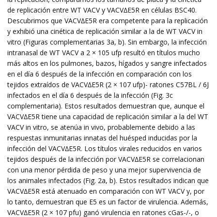
de replicación entre WT VACV y VACV∆E5R en células BSC40.
Descubrimos que VACV∆E5R era competente para la replicación
y exhibió una cinética de replicación similar a la de WT VACV in
vitro (Figuras complementarias 3a, b). Sin embargo, la infección
intranasal de WT VACV a 2 × 105 ufp resultó en títulos mucho
más altos en los pulmones, bazos, hígados y sangre infectados
en el día 6 después de la infección en comparación con los
tejidos extraídos de VACV∆E5R (2 × 107 ufp)- ratones C57BL / 6J
infectados en el día 6 después de la infección (Fig. 3c
complementaria). Estos resultados demuestran que, aunque el
VACV∆E5R tiene una capacidad de replicación similar a la del WT
VACV in vitro, se atenúa in vivo, probablemente debido a las
respuestas inmunitarias innatas del huésped inducidas por la
infección del VACV∆E5R. Los títulos virales reducidos en varios
tejidos después de la infección por VACV∆E5R se correlacionan
con una menor pérdida de peso y una mejor supervivencia de
los animales infectados (Fig. 2a, b). Estos resultados indican que
VACV∆E5R está atenuado en comparación con WT VACV y, por
lo tanto, demuestran que E5 es un factor de virulencia. Además,
VACV∆E5R (2 × 107 pfu) ganó virulencia en ratones cGas-/-, o