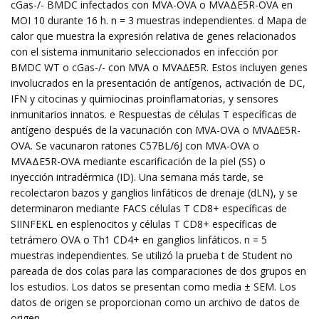
cGas-/- BMDC infectados con MVA-OVA o MVAΔE5R-OVA en
MOI 10 durante 16 h. n = 3 muestras independientes. d Mapa de
calor que muestra la expresión relativa de genes relacionados
con el sistema inmunitario seleccionados en infección por
BMDC WT o cGas-/- con MVA o MVA∆E5R. Estos incluyen genes
involucrados en la presentación de antígenos, activación de DC,
IFN y citocinas y quimiocinas proinflamatorias, y sensores
inmunitarios innatos. e Respuestas de células T específicas de
antígeno después de la vacunación con MVA-OVA o MVA∆E5R-
OVA. Se vacunaron ratones C57BL/6J con MVA-OVA o
MVAΔE5R-OVA mediante escarificación de la piel (SS) o
inyección intradérmica (ID). Una semana más tarde, se
recolectaron bazos y ganglios linfáticos de drenaje (dLN), y se
determinaron mediante FACS células T CD8+ específicas de
SIINFEKL en esplenocitos y células T CD8+ específicas de
tetrámero OVA o Th1 CD4+ en ganglios linfáticos. n = 5
muestras independientes. Se utilizó la prueba t de Student no
pareada de dos colas para las comparaciones de dos grupos en
los estudios. Los datos se presentan como media ± SEM. Los
datos de origen se proporcionan como un archivo de datos de
origen.