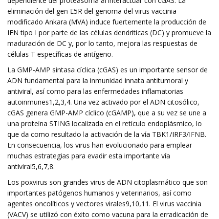
dependiente del proteasoma al interactuar con cGAS. La
eliminación del gen E5R del genoma del virus vaccinia
modificado Ankara (MVA) induce fuertemente la producción de
IFN tipo I por parte de las células dendríticas (DC) y promueve la
maduración de DC y, por lo tanto, mejora las respuestas de
células T específicas de antígeno.
La GMP-AMP sintasa cíclica (cGAS) es un importante sensor de
ADN fundamental para la inmunidad innata antitumoral y
antiviral, así como para las enfermedades inflamatorias
autoinmunes1,2,3,4. Una vez activado por el ADN citosólico,
cGAS genera GMP-AMP cíclico (cGAMP), que a su vez se une a
una proteína STING localizada en el retículo endoplásmico, lo
que da como resultado la activación de la vía TBK1/IRF3/IFNB.
En consecuencia, los virus han evolucionado para emplear
muchas estrategias para evadir esta importante vía
antiviral5,6,7,8.
Los poxvirus son grandes virus de ADN citoplasmático que son
importantes patógenos humanos y veterinarios, así como
agentes oncolíticos y vectores virales9,10,11. El virus vaccinia
(VACV) se utilizó con éxito como vacuna para la erradicación de