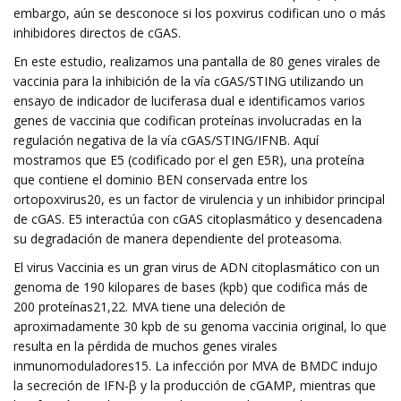
embargo, aún se desconoce si los poxvirus codifican uno o más
inhibidores directos de cGAS.
En este estudio, realizamos una pantalla de 80 genes virales de
vaccinia para la inhibición de la vía cGAS/STING utilizando un
ensayo de indicador de luciferasa dual e identificamos varios
genes de vaccinia que codifican proteínas involucradas en la
regulación negativa de la vía cGAS/STING/IFNB. Aquí
mostramos que E5 (codificado por el gen E5R), una proteína
que contiene el dominio BEN conservada entre los
ortopoxvirus20, es un factor de virulencia y un inhibidor principal
de cGAS. E5 interactúa con cGAS citoplasmático y desencadena
su degradación de manera dependiente del proteasoma.
El virus Vaccinia es un gran virus de ADN citoplasmático con un
genoma de 190 kilopares de bases (kpb) que codifica más de
200 proteínas21,22. MVA tiene una deleción de
aproximadamente 30 kpb de su genoma vaccinia original, lo que
resulta en la pérdida de muchos genes virales
inmunomoduladores15. La infección por MVA de BMDC indujo
la secreción de IFN-β y la producción de cGAMP, mientras que