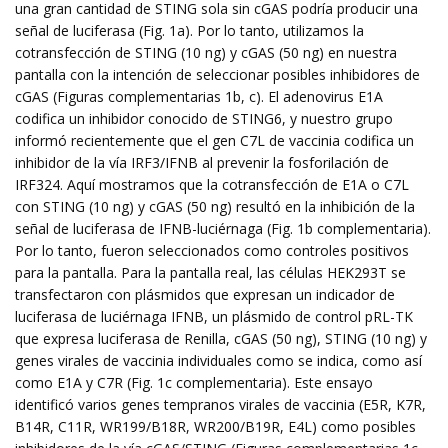
una gran cantidad de STING sola sin cGAS podría producir una
señal de luciferasa (Fig. 1a). Por lo tanto, utilizamos la
cotransfección de STING (10 ng) y cGAS (50 ng) en nuestra
pantalla con la intención de seleccionar posibles inhibidores de
cGAS (Figuras complementarias 1b, c). El adenovirus E1A
codifica un inhibidor conocido de STING6, y nuestro grupo
informó recientemente que el gen C7L de vaccinia codifica un
inhibidor de la vía IRF3/IFNB al prevenir la fosforilación de
IRF324. Aquí mostramos que la cotransfección de E1A o C7L
con STING (10 ng) y cGAS (50 ng) resultó en la inhibición de la
señal de luciferasa de IFNB-luciérnaga (Fig. 1b complementaria).
Por lo tanto, fueron seleccionados como controles positivos
para la pantalla. Para la pantalla real, las células HEK293T se
transfectaron con plásmidos que expresan un indicador de
luciferasa de luciérnaga IFNB, un plásmido de control pRL-TK
que expresa luciferasa de Renilla, cGAS (50 ng), STING (10 ng) y
genes virales de vaccinia individuales como se indica, como así
como E1A y C7R (Fig. 1c complementaria). Este ensayo
identificó varios genes tempranos virales de vaccinia (E5R, K7R,
B14R, C11R, WR199/B18R, WR200/B19R, E4L) como posibles