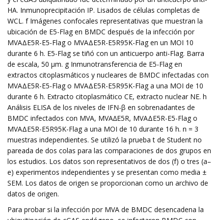
HA. Inmunoprecipitación IP. Lisados ​​de células completas de
WCL. f Imágenes confocales representativas que muestran la
ubicación de E5-Flag en BMDC después de la infección por
MVAΔE5R-E5-Flag o MVAΔE5R-E5R95K-Flag en un MOI 10
durante 6 h. E5-Flag se tiñó con un anticuerpo anti-Flag. Barra
de escala, 50 μm. g Inmunotransferencia de E5-Flag en
extractos citoplasmáticos y nucleares de BMDC infectadas con
MVAΔE5R-E5-Flag o MVAΔE5R-E5R95K-Flag a una MOI de 10
durante 6 h. Extracto citoplasmático CE, extracto nuclear NE. h
Análisis ELISA de los niveles de IFN-β en sobrenadantes de
BMDC infectados con MVA, MVA∆E5R, MVAΔE5R-E5-Flag o
MVAΔE5R-E5R95K-Flag a una MOI de 10 durante 16 h. n = 3
muestras independientes. Se utilizó la prueba t de Student no
pareada de dos colas para las comparaciones de dos grupos en
los estudios. Los datos son representativos de dos (f) o tres (a–
e) experimentos independientes y se presentan como media ±
SEM. Los datos de origen se proporcionan como un archivo de
datos de origen.
Para probar si la infección por MVA de BMDC desencadena la