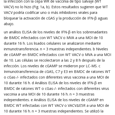
la infección con la cepa WR de vaccinia de tipo salvaje (WT
VACV) no lo hizo (Fig. 1a, b). Estos resultados sugieren que WT
VACV podría codificar uno o más inhibidores virales para
bloquear la activación de cGAS y la producción de IFN-β aguas
abajo.
un análisis ELISA de los niveles de IFN-β en los sobrenadantes
de BMDC infectados con WT VACV o MVA a una MOI de 10
durante 16 h. Los lisados ​​celulares se analizaron mediante
inmunotransferencia. n = 3 muestras independientes. b Niveles
de cGAMP en BMDC infectados con WT VACV o MVA a una MOI
de 10. Las células se recolectaron a las 2 y 8 h después de la
infección. Los niveles de cGAMP se midieron por LC-MS. c
Inmunotransferencia de cGAS, C7 y E3 en BMDC de ratones WT
o cGas-/- infectados con diferentes virus vaccinia a una MOI de
10 durante 16 h. d Análisis ELISA de los niveles de IFN-β en
BMDC de ratones WT o cGas-/- infectados con diferentes virus
vaccinia a una MOI de 10 durante 16 h. n = 3 muestras
independientes. e Análisis ELISA de los niveles de cGAMP en
BMDC WT infectadas con WT VACV o VACVΔE5R a una MOI de
10 durante 16 h. n = 3 muestras independientes. Se utilizó la