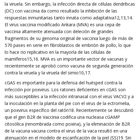
la viruela. Sin embargo, la infección directa de células dendríticas
(DC) con vaccinia da como resultado la inhibición de las
respuestas inmunitarias tanto innata como adaptativa12,13,14.
El virus vaccinia modificado Ankara (MVA) es una cepa de
vaccinia altamente atenuada con deleción de grandes
fragmentos de su genoma original de vaccinia luego de más de
570 pases en serie en fibroblastos de embrión de pollo, lo que
lo hace no replicativo en la mayoría de las células de
mamíferos15,16. MVA es un importante vector de vacunas y
recientemente se aprobó como vacuna de segunda generación
contra la viruela y la viruela del simio10,17.
cGAS es importante para la defensa del huésped contra la
infección por poxvirus. Los ratones deficientes en cGAS son
más susceptibles a la infección intranasal con el virus VACV2 y a
la inoculación en la planta del pie con el virus de la ectromelia,
un poxvirus específico del ratón18. Recientemente se descubrió
que el gen B2R de Vaccinia codifica una nucleasa cGAMP
citosólica (renombrada como poxina), y la eliminación de B2R
de la vacuna vacuna contra el virus de la vaca resultó en una
atenuación en el modelo de escarificación de la piel (SS)19. Sin