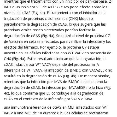
mientras que el tratamiento con un inhibidor de pan-caspasa, Z-
VAD o un inhibidor VIII de AKT1/2 tuvo poco efecto sobre los
niveles de cGAS (Fig. 4a). El tratamiento con el inhibidor de la
traducción de proteínas cicloheximida (CHX) bloqueó
parcialmente la degradación de cGAS, lo que sugiere que las
proteínas virales recién sintetizadas podrían facilitar la
degradación de cGAS (Fig. 4a). Se utilizó el nivel de proteína C7
de Vaccinia en células infectadas para verificar la infección y los
efectos del fármaco. Por ejemplo, la proteína C7 estaba
ausente en las células infectadas con WT VACV en presencia de
CHX (Fig. 4a). Estos resultados indican que la degradación de
cGAS inducida por WT VACV depende del proteasoma. A
diferencia de WT VACV, la infección de BMDC con VACV∆E5R no
resultó en la degradación de cGAS (Fig. 4b). De manera similar,
mientras que la infección por MVA de BMDC desencadenó la
degradación de cGAS, la infección por MVA∆E5R no lo hizo (Fig.
4c), lo que confirma que E5 contribuye a la degradación de
cGAS en el contexto de la infección por VACV o MVA.
una inmunotransferencia de cGAS en MEF infectados con WT
VACV a una MOI de 10 durante 6 h. Las células se pretrataron