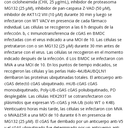
con cicloheximida (CHX, 25 µg/mL), inhibidor de proteasoma
MG132 (25 µM), inhibidor de pan-caspasa Z-VAD (50 µM),
inhibidor de AKT1/2 VIII (10 µM) durante 30 min y luego se
infectaron con WT VACV en presencia de cada fármaco
individual. Las células se recogieron a las 6 h después de la
infección. b, c Inmunotransferencia de cGAS en BMDC
infectadas con el virus indicado a una MOI de 10. Las células se
pretrataron con o sin MG132 (25 µM) durante 30 min antes de
infectarse con el virus. Las células se recogieron en el momento
indicado después de la infección. d Los BMDC se infectaron con
MVA a una MOI de 10. En los puntos de tiempo indicados, se
recogieron las células y las perlas Halo-4xUBAUBQLN1
derribaron las proteínas ubiquitinadas totales. El anticuerpo anti-
cGAS detectó cGAS ubiquitinado. mUB-cGAS cGAS
monoubiquitinado, Poly-UB-cGAS cGAS poliubiquitinado, PD
desplegable. Las células HEK293T se cotransfectaron con
plásmidos que expresan V5–cGAS y HA-Ub (solo WT o K48).
Veinticuatro horas más tarde, las células se infectaron con MVA
o MVAΔE5R a una MOI de 10 durante 6 h en presencia de
MG132 (25 µM). El cGAS fue derribado por un anticuerpo anti-V5
y el cGAS ubiquitinado fue determinado por un anticuerpo anti-