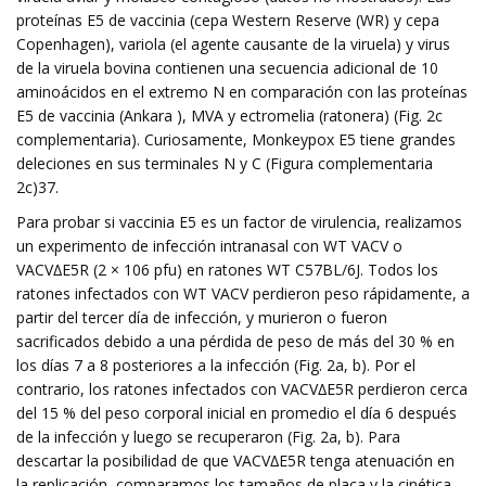
proteínas E5 de vaccinia (cepa Western Reserve (WR) y cepa
Copenhagen), variola (el agente causante de la viruela) y virus
de la viruela bovina contienen una secuencia adicional de 10
aminoácidos en el extremo N en comparación con las proteínas
E5 de vaccinia (Ankara ), MVA y ectromelia (ratonera) (Fig. 2c
complementaria). Curiosamente, Monkeypox E5 tiene grandes
deleciones en sus terminales N y C (Figura complementaria
2c)37.
Para probar si vaccinia E5 es un factor de virulencia, realizamos
un experimento de infección intranasal con WT VACV o
VACV∆E5R (2 × 106 pfu) en ratones WT C57BL/6J. Todos los
ratones infectados con WT VACV perdieron peso rápidamente, a
partir del tercer día de infección, y murieron o fueron
sacrificados debido a una pérdida de peso de más del 30 % en
los días 7 a 8 posteriores a la infección (Fig. 2a, b). Por el
contrario, los ratones infectados con VACV∆E5R perdieron cerca
del 15 % del peso corporal inicial en promedio el día 6 después
de la infección y luego se recuperaron (Fig. 2a, b). Para
descartar la posibilidad de que VACV∆E5R tenga atenuación en
la replicación, comparamos los tamaños de placa y la cinética