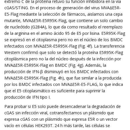
extremo C de la proteína retuvo su función inhibidora en la vía
cGAS/STING. En el proceso de generación del virus MVA∆E5R-
E5-Flag mediante la selección de fármacos, aislamos una cepa
mutante, MVA∆E5R-E5R95K-Flag, que contiene un solo cambio
de nucleótido (G284A), lo que da como resultado el reemplazo
de la arginina en el amino ácido 95 de E5 por lisina. E5R95K-Flag
se expresó en el citoplasma pero no en el núcleo de los BMDC
infectados con MVA∆E5R-E5R95K-Flag (Fig. 4f). La transferencia
Western confirmó que solo se detectó la proteína E5R95K-Flag
citoplásmica pero no la del núcleo después de la infección por
MVA∆E5R-E5R95K-Flag en BMDC (Fig. 4g). Además, la
producción de IFN-β disminuyó en los BMDC infectados con
MVA∆E5R-E5R95K-Flag (Fig. 4h), que fue similar a la producida
por los BMDC infectados con MVA∆E5R-E5-FLAG, lo que indica
que el E5 citoplasmático es suficiente para suprimir la
producción de IFN tipo I.
Para probar si E5 solo puede desencadenar la degradación de
cGAS sin infección viral, cotransfectamos un plásmido que
expresa cGAS con un plásmido que expresa E5R o un vector
vacío en células HEK293T. 24 h más tarde, las células se