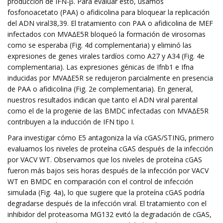
producción de IFN-β. Para evaluar esto, usamos
fosfonoacetato (PAA) o afidicolina para bloquear la replicación
del ADN viral38,39. El tratamiento con PAA o afidicolina de MEF
infectados con MVA∆E5R bloqueó la formación de virosomas
como se esperaba (Fig. 4d complementaria) y eliminó las
expresiones de genes virales tardíos como A27 y A34 (Fig. 4e
complementaria). Las expresiones génicas de Ifnb1 e Ifna
inducidas por MVA∆E5R se redujeron parcialmente en presencia
de PAA o afidicolina (Fig. 2e complementaria). En general,
nuestros resultados indican que tanto el ADN viral parental
como el de la progenie de las BMDC infectadas con MVA∆E5R
contribuyen a la inducción de IFN tipo I.
Para investigar cómo E5 antagoniza la vía cGAS/STING, primero
evaluamos los niveles de proteína cGAS después de la infección
por VACV WT. Observamos que los niveles de proteína cGAS
fueron más bajos seis horas después de la infección por VACV
WT en BMDC en comparación con el control de infección
simulada (Fig. 4a), lo que sugiere que la proteína cGAS podría
degradarse después de la infección viral. El tratamiento con el
inhibidor del proteasoma MG132 evitó la degradación de cGAS,