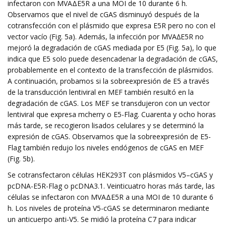
infectaron con MVAΔE5R a una MOI de 10 durante 6 h.
Observamos que el nivel de cGAS disminuyó después de la
cotransfección con el plásmido que expresa E5R pero no con el
vector vacío (Fig. 5a). Además, la infección por MVA∆E5R no
mejoró la degradación de cGAS mediada por E5 (Fig. 5a), lo que
indica que E5 solo puede desencadenar la degradación de cGAS,
probablemente en el contexto de la transfección de plásmidos.
A continuación, probamos si la sobreexpresión de E5 a través
de la transducción lentiviral en MEF también resultó en la
degradación de cGAS. Los MEF se transdujeron con un vector
lentiviral que expresa mcherry o E5-Flag. Cuarenta y ocho horas
más tarde, se recogieron lisados ​​celulares y se determinó la
expresión de cGAS. Observamos que la sobreexpresión de E5-
Flag también redujo los niveles endógenos de cGAS en MEF
(Fig. 5b).
Se cotransfectaron células HEK293T con plásmidos V5–cGAS y
pcDNA-E5R-Flag o pcDNA3.1. Veinticuatro horas más tarde, las
células se infectaron con MVAΔE5R a una MOI de 10 durante 6
h. Los niveles de proteína V5-cGAS se determinaron mediante
un anticuerpo anti-V5. Se midió la proteína C7 para indicar