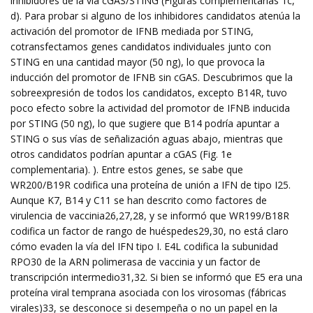
inhibidores de la vía cGAS/STING (Figuras complementarias 1c,
d). Para probar si alguno de los inhibidores candidatos atenúa la
activación del promotor de IFNB mediada por STING,
cotransfectamos genes candidatos individuales junto con
STING en una cantidad mayor (50 ng), lo que provoca la
inducción del promotor de IFNB sin cGAS. Descubrimos que la
sobreexpresión de todos los candidatos, excepto B14R, tuvo
poco efecto sobre la actividad del promotor de IFNB inducida
por STING (50 ng), lo que sugiere que B14 podría apuntar a
STING o sus vías de señalización aguas abajo, mientras que
otros candidatos podrían apuntar a cGAS (Fig. 1e
complementaria). ). Entre estos genes, se sabe que
WR200/B19R codifica una proteína de unión a IFN de tipo I25.
Aunque K7, B14 y C11 se han descrito como factores de
virulencia de vaccinia26,27,28, y se informó que WR199/B18R
codifica un factor de rango de huéspedes29,30, no está claro
cómo evaden la vía del IFN tipo I. E4L codifica la subunidad
RPO30 de la ARN polimerasa de vaccinia y un factor de
transcripción intermedio31,32. Si bien se informó que E5 era una
proteína viral temprana asociada con los virosomas (fábricas
virales)33, se desconoce si desempeña o no un papel en la