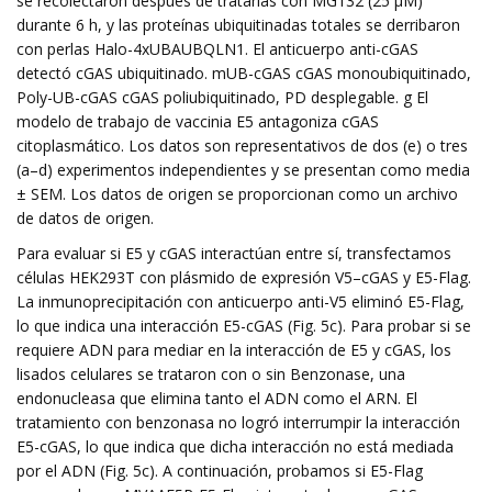
se recolectaron después de tratarlas con MG132 (25 µM)
durante 6 h, y las proteínas ubiquitinadas totales se derribaron
con perlas Halo-4xUBAUBQLN1. El anticuerpo anti-cGAS
detectó cGAS ubiquitinado. mUB-cGAS cGAS monoubiquitinado,
Poly-UB-cGAS cGAS poliubiquitinado, PD desplegable. g El
modelo de trabajo de vaccinia E5 antagoniza cGAS
citoplasmático. Los datos son representativos de dos (e) o tres
(a–d) experimentos independientes y se presentan como media
± SEM. Los datos de origen se proporcionan como un archivo
de datos de origen.
Para evaluar si E5 y cGAS interactúan entre sí, transfectamos
células HEK293T con plásmido de expresión V5–cGAS y E5-Flag.
La inmunoprecipitación con anticuerpo anti-V5 eliminó E5-Flag,
lo que indica una interacción E5-cGAS (Fig. 5c). Para probar si se
requiere ADN para mediar en la interacción de E5 y cGAS, los
lisados ​​celulares se trataron con o sin Benzonase, una
endonucleasa que elimina tanto el ADN como el ARN. El
tratamiento con benzonasa no logró interrumpir la interacción
E5-cGAS, lo que indica que dicha interacción no está mediada
por el ADN (Fig. 5c). A continuación, probamos si E5-Flag