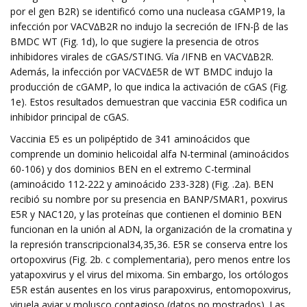
por el gen B2R) se identificó como una nucleasa cGAMP19, la
infección por VACV∆B2R no indujo la secreción de IFN-β de las
BMDC WT (Fig. 1d), lo que sugiere la presencia de otros
inhibidores virales de cGAS/STING. Vía /IFNB en VACV∆B2R.
Además, la infección por VACV∆E5R de WT BMDC indujo la
producción de cGAMP, lo que indica la activación de cGAS (Fig.
1e). Estos resultados demuestran que vaccinia E5R codifica un
inhibidor principal de cGAS.
Vaccinia E5 es un polipéptido de 341 aminoácidos que
comprende un dominio helicoidal alfa N-terminal (aminoácidos
60-106) y dos dominios BEN en el extremo C-terminal
(aminoácido 112-222 y aminoácido 233-328) (Fig. .2a). BEN
recibió su nombre por su presencia en BANP/SMAR1, poxvirus
E5R y NAC120, y las proteínas que contienen el dominio BEN
funcionan en la unión al ADN, la organización de la cromatina y
la represión transcripcional34,35,36. E5R se conserva entre los
ortopoxvirus (Fig. 2b. c complementaria), pero menos entre los
yatapoxvirus y el virus del mixoma. Sin embargo, los ortólogos
E5R están ausentes en los virus parapoxvirus, entomopoxvirus,
viruela aviar y molusco contagioso (datos no mostrados). Las