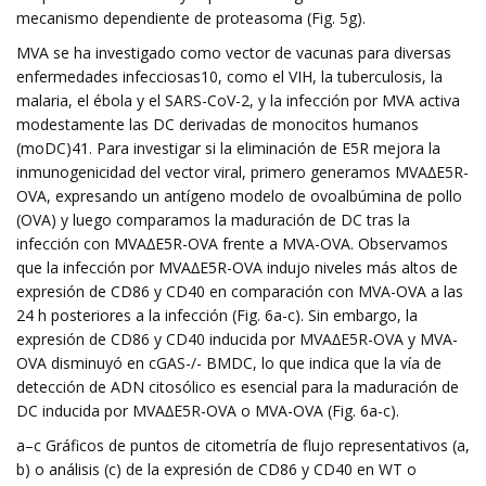
mecanismo dependiente de proteasoma (Fig. 5g).
MVA se ha investigado como vector de vacunas para diversas
enfermedades infecciosas10, como el VIH, la tuberculosis, la
malaria, el ébola y el SARS-CoV-2, y la infección por MVA activa
modestamente las DC derivadas de monocitos humanos
(moDC)41. Para investigar si la eliminación de E5R mejora la
inmunogenicidad del vector viral, primero generamos MVA∆E5R-
OVA, expresando un antígeno modelo de ovoalbúmina de pollo
(OVA) y luego comparamos la maduración de DC tras la
infección con MVA∆E5R-OVA frente a MVA-OVA. Observamos
que la infección por MVA∆E5R-OVA indujo niveles más altos de
expresión de CD86 y CD40 en comparación con MVA-OVA a las
24 h posteriores a la infección (Fig. 6a-c). Sin embargo, la
expresión de CD86 y CD40 inducida por MVA∆E5R-OVA y MVA-
OVA disminuyó en cGAS-/- BMDC, lo que indica que la vía de
detección de ADN citosólico es esencial para la maduración de
DC inducida por MVA∆E5R-OVA o MVA-OVA (Fig. 6a-c).
a–c Gráficos de puntos de citometría de flujo representativos (a,
b) o análisis (c) de la expresión de CD86 y CD40 en WT o