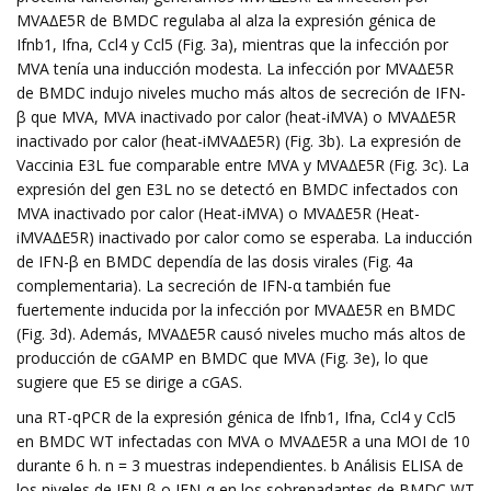
MVA∆E5R de BMDC regulaba al alza la expresión génica de
Ifnb1, Ifna, Ccl4 y Ccl5 (Fig. 3a), mientras que la infección por
MVA tenía una inducción modesta. La infección por MVA∆E5R
de BMDC indujo niveles mucho más altos de secreción de IFN-
β que MVA, MVA inactivado por calor (heat-iMVA) o MVA∆E5R
inactivado por calor (heat-iMVA∆E5R) (Fig. 3b). La expresión de
Vaccinia E3L fue comparable entre MVA y MVA∆E5R (Fig. 3c). La
expresión del gen E3L no se detectó en BMDC infectados con
MVA inactivado por calor (Heat-iMVA) o MVA∆E5R (Heat-
iMVA∆E5R) inactivado por calor como se esperaba. La inducción
de IFN-β en BMDC dependía de las dosis virales (Fig. 4a
complementaria). La secreción de IFN-α también fue
fuertemente inducida por la infección por MVA∆E5R en BMDC
(Fig. 3d). Además, MVA∆E5R causó niveles mucho más altos de
producción de cGAMP en BMDC que MVA (Fig. 3e), lo que
sugiere que E5 se dirige a cGAS.
una RT-qPCR de la expresión génica de Ifnb1, Ifna, Ccl4 y Ccl5
en BMDC WT infectadas con MVA o MVA∆E5R a una MOI de 10
durante 6 h. n = 3 muestras independientes. b Análisis ELISA de
los niveles de IFN-β o IFN-α en los sobrenadantes de BMDC WT