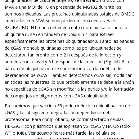
ubiquitinación de cGAS endógeno, se infectaron BMDC con
MVA a una MOI de 10 en presencia de MG132 durante los
tiempos indicados. Las proteínas ubiquitinadas totales de BMDC
infectadas con MVA se enriquecieron con cuentas Halo-
4×UBAUBQLN1, que contienen cuatro dominios asociados a
ubiquitina (UBA) en tándem de Ubiquilin-1 para extraer
específicamente las proteínas ubiquitinadas40. Tanto las bandas
de cGAS monoubiquitinadas como las poliubiquitinadas se
detectaron tan pronto como 2 h después de la infección y
aumentaron a las 4 y 6 h después de la infección (Fig. 4d). Este
patrón de ubiquitinación se correlacionó con la cinética de
degradación de cGAS. También detectamos cGAS sin modificar
en todas las muestras, lo que probablemente se deba a la unión
no específica de cGAS sin modificar a las perlas y/o la formación
de complejos de oligómeros con cGAS ubiquitinado.
Presumimos que vaccinia E5 podría inducir la ubiquitinación de
cGAS y la subsiguiente degradación dependiente del
proteasoma. Para comprobarlo, se cotransfectaron células
HEK293T con plásmidos que expresan V5–cGAS y HA-Ub (solo
WT o K48). Veinticuatro horas más tarde, las células se