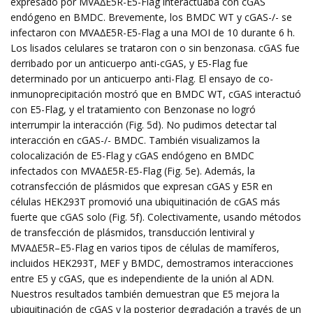
expresado por MVA∆E5R-E5-Flag interactuaba con cGAS
endógeno en BMDC. Brevemente, los BMDC WT y cGAS-/- se
infectaron con MVA∆E5R-E5-Flag a una MOI de 10 durante 6 h.
Los lisados ​​celulares se trataron con o sin benzonasa. cGAS fue
derribado por un anticuerpo anti-cGAS, y E5-Flag fue
determinado por un anticuerpo anti-Flag. El ensayo de co-
inmunoprecipitación mostró que en BMDC WT, cGAS interactuó
con E5-Flag, y el tratamiento con Benzonase no logró
interrumpir la interacción (Fig. 5d). No pudimos detectar tal
interacción en cGAS-/- BMDC. También visualizamos la
colocalización de E5-Flag y cGAS endógeno en BMDC
infectados con MVA∆E5R-E5-Flag (Fig. 5e). Además, la
cotransfección de plásmidos que expresan cGAS y E5R en
células HEK293T promovió una ubiquitinación de cGAS más
fuerte que cGAS solo (Fig. 5f). Colectivamente, usando métodos
de transfección de plásmidos, transducción lentiviral y
MVA∆E5R–E5-Flag en varios tipos de células de mamíferos,
incluidos HEK293T, MEF y BMDC, demostramos interacciones
entre E5 y cGAS, que es independiente de la unión al ADN.
Nuestros resultados también demuestran que E5 mejora la
ubiquitinación de cGAS y la posterior degradación a través de un