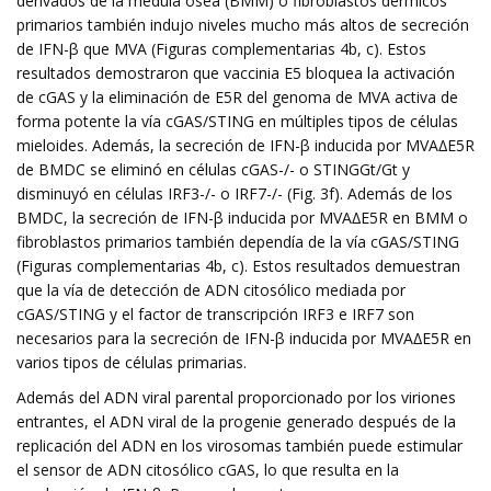
derivados de la médula ósea (BMM) o fibroblastos dérmicos
primarios también indujo niveles mucho más altos de secreción
de IFN-β que MVA (Figuras complementarias 4b, c). Estos
resultados demostraron que vaccinia E5 bloquea la activación
de cGAS y la eliminación de E5R del genoma de MVA activa de
forma potente la vía cGAS/STING en múltiples tipos de células
mieloides. Además, la secreción de IFN-β inducida por MVA∆E5R
de BMDC se eliminó en células cGAS-/- o STINGGt/Gt y
disminuyó en células IRF3-/- o IRF7-/- (Fig. 3f). Además de los
BMDC, la secreción de IFN-β inducida por MVA∆E5R en BMM o
fibroblastos primarios también dependía de la vía cGAS/STING
(Figuras complementarias 4b, c). Estos resultados demuestran
que la vía de detección de ADN citosólico mediada por
cGAS/STING y el factor de transcripción IRF3 e IRF7 son
necesarios para la secreción de IFN-β inducida por MVA∆E5R en
varios tipos de células primarias.
Además del ADN viral parental proporcionado por los viriones
entrantes, el ADN viral de la progenie generado después de la
replicación del ADN en los virosomas también puede estimular
el sensor de ADN citosólico cGAS, lo que resulta en la