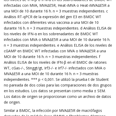
infectadas con MVA, MVA∆E5R, Heat-iMVA o Heat-iMVA∆E5R a
una MOI de 10 durante 16 h. n = 3 muestras independientes. c
Análisis RT-qPCR de la expresión del gen E3 en BMDC WT
infectados con diferentes virus vaccinia a una MOI de 10
durante 16 h. n = 3 muestras independientes. d Análisis ELISA de
los niveles de IFN-α en los sobrenadantes de BMDC WT
infectados con MVA o MVA∆E5R a una MOI de 10 durante 16 h.
n = 3 muestras independientes. e Análisis ELISA de los niveles de
cGAMP en BMDC WT infectadas con MVA o MVA∆E5R a una
MOI de 10 durante 16 h. n = 3 muestras independientes. f
Análisis ELISA de los niveles de IFN-β en el BMDC de ratones
WT, cGas-/-, Stinggt/gt, Irf3-/- e Irf7-/- infectados con MVA o
MVA∆E5R a una MOI de 10 durante 16 h. n = 3 muestras
independientes. *** p < 0,001. Se utilizó la prueba t de Student
no pareada de dos colas para las comparaciones de dos grupos
en los estudios. Los datos se presentan como media ± SEM.
Los datos de origen se proporcionan como un archivo de datos
de origen.
Similar a BMDC, la infección por MVA∆E5R de macrófagos