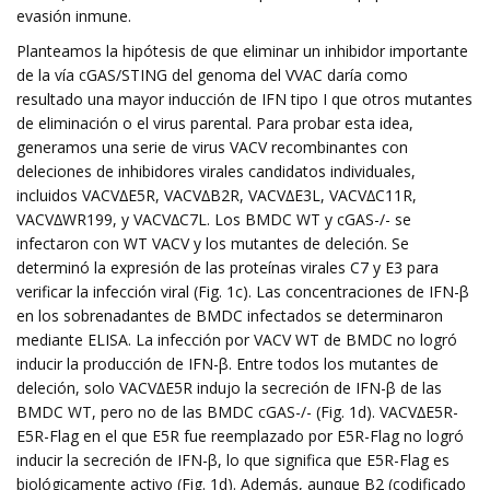
evasión inmune.
Planteamos la hipótesis de que eliminar un inhibidor importante
de la vía cGAS/STING del genoma del VVAC daría como
resultado una mayor inducción de IFN tipo I que otros mutantes
de eliminación o el virus parental. Para probar esta idea,
generamos una serie de virus VACV recombinantes con
deleciones de inhibidores virales candidatos individuales,
incluidos VACV∆E5R, VACV∆B2R, VACV∆E3L, VACV∆C11R,
VACV∆WR199, y VACV∆C7L. Los BMDC WT y cGAS-/- se
infectaron con WT VACV y los mutantes de deleción. Se
determinó la expresión de las proteínas virales C7 y E3 para
verificar la infección viral (Fig. 1c). Las concentraciones de IFN-β
en los sobrenadantes de BMDC infectados se determinaron
mediante ELISA. La infección por VACV WT de BMDC no logró
inducir la producción de IFN-β. Entre todos los mutantes de
deleción, solo VACV∆E5R indujo la secreción de IFN-β de las
BMDC WT, pero no de las BMDC cGAS-/- (Fig. 1d). VACV∆E5R-
E5R-Flag en el que E5R fue reemplazado por E5R-Flag no logró
inducir la secreción de IFN-β, lo que significa que E5R-Flag es
biológicamente activo (Fig. 1d). Además, aunque B2 (codificado