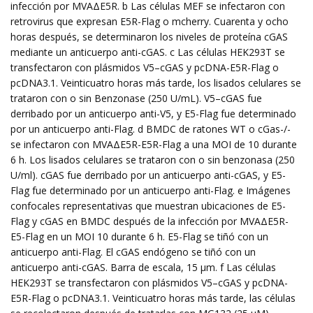
infección por MVAΔE5R. b Las células MEF se infectaron con
retrovirus que expresan E5R-Flag o mcherry. Cuarenta y ocho
horas después, se determinaron los niveles de proteína cGAS
mediante un anticuerpo anti-cGAS. c Las células HEK293T se
transfectaron con plásmidos V5–cGAS y pcDNA-E5R-Flag o
pcDNA3.1. Veinticuatro horas más tarde, los lisados ​​celulares se
trataron con o sin Benzonase (250 U/mL). V5–cGAS fue
derribado por un anticuerpo anti-V5, y E5-Flag fue determinado
por un anticuerpo anti-Flag. d BMDC de ratones WT o cGas-/-
se infectaron con MVAΔE5R-E5R-Flag a una MOI de 10 durante
6 h. Los lisados ​​celulares se trataron con o sin benzonasa (250
U/ml). cGAS fue derribado por un anticuerpo anti-cGAS, y E5-
Flag fue determinado por un anticuerpo anti-Flag. e Imágenes
confocales representativas que muestran ubicaciones de E5-
Flag y cGAS en BMDC después de la infección por MVAΔE5R-
E5-Flag en un MOI 10 durante 6 h. E5-Flag se tiñó con un
anticuerpo anti-Flag. El cGAS endógeno se tiñó con un
anticuerpo anti-cGAS. Barra de escala, 15 μm. f Las células
HEK293T se transfectaron con plásmidos V5–cGAS y pcDNA-
E5R-Flag o pcDNA3.1. Veinticuatro horas más tarde, las células