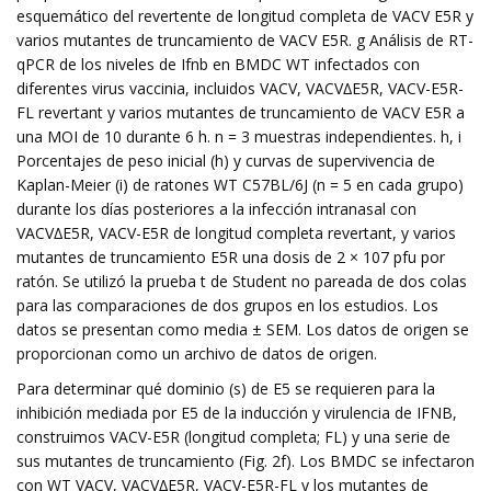
esquemático del revertente de longitud completa de VACV E5R y
varios mutantes de truncamiento de VACV E5R. g Análisis de RT-
qPCR de los niveles de Ifnb en BMDC WT infectados con
diferentes virus vaccinia, incluidos VACV, VACV∆E5R, VACV-E5R-
FL revertant y varios mutantes de truncamiento de VACV E5R a
una MOI de 10 durante 6 h. n = 3 muestras independientes. h, i
Porcentajes de peso inicial (h) y curvas de supervivencia de
Kaplan-Meier (i) de ratones WT C57BL/6J (n = 5 en cada grupo)
durante los días posteriores a la infección intranasal con
VACV∆E5R, VACV-E5R de longitud completa revertant, y varios
mutantes de truncamiento E5R una dosis de 2 × 107 pfu por
ratón. Se utilizó la prueba t de Student no pareada de dos colas
para las comparaciones de dos grupos en los estudios. Los
datos se presentan como media ± SEM. Los datos de origen se
proporcionan como un archivo de datos de origen.
Para determinar qué dominio (s) de E5 se requieren para la
inhibición mediada por E5 de la inducción y virulencia de IFNB,
construimos VACV-E5R (longitud completa; FL) y una serie de
sus mutantes de truncamiento (Fig. 2f). Los BMDC se infectaron
con WT VACV, VACV∆E5R, VACV-E5R-FL y los mutantes de