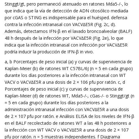
Stinggt/gt, pero permaneció atenuado en ratones Mda5-/-, lo
que indica que la vía de detección de ADN citosólico mediada
por cGAS o STING es indispensable para el huésped. defensa
contra la infección intranasal con VACV∆E5R (Fig. 2c, d).
Además, detectamos IFN-β en el lavado broncoalveolar (BALF)
48 h después de la infección por VACV∆E5R (Fig. 2e), lo que
indica que la infección intranasal con infección por VACV∆E5R
podría inducir la producción de IFN-β in vivo.
a, b Porcentajes de peso inicial (a) y curvas de supervivencia de
Kaplan-Meier (b) de ratones WT C57BL/6J (n = 5 en cada grupo)
durante los días posteriores a la infección intranasal con WT
VACV o VACV∆E5R a una dosis de 2 × 106 pfu por ratón. c, d
Porcentajes de peso inicial (c) y curvas de supervivencia de
Kaplan-Meier (d) de ratones WT, Mda5-/-, cGas-/- o Stinggt/gt (n
= 5 en cada grupo) durante los días posteriores a la
administración intranasal infección con VACV∆E5R a una dosis
de 2 × 107 pfu por ratón. e Análisis ELISA de los niveles de IFN-β
en el BALF recolectado de ratones WT a las 48 h posteriores a
la infección con WT VACV o VACV∆E5R a una dosis de 2 × 107
pfu por ratón. n = 5 muestras independientes. f Diagrama