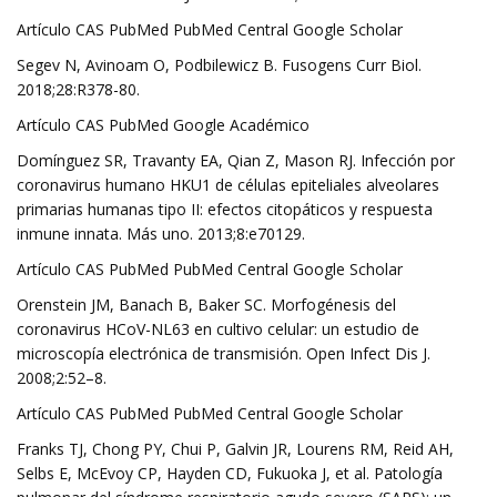
Artículo CAS PubMed PubMed Central Google Scholar
Segev N, Avinoam O, Podbilewicz B. Fusogens Curr Biol.
2018;28:R378-80.
Artículo CAS PubMed Google Académico
Domínguez SR, Travanty EA, Qian Z, Mason RJ. Infección por
coronavirus humano HKU1 de células epiteliales alveolares
primarias humanas tipo II: efectos citopáticos y respuesta
inmune innata. Más uno. 2013;8:e70129.
Artículo CAS PubMed PubMed Central Google Scholar
Orenstein JM, Banach B, Baker SC. Morfogénesis del
coronavirus HCoV-NL63 en cultivo celular: un estudio de
microscopía electrónica de transmisión. Open Infect Dis J.
2008;2:52–8.
Artículo CAS PubMed PubMed Central Google Scholar
Franks TJ, Chong PY, Chui P, Galvin JR, Lourens RM, Reid AH,
Selbs E, McEvoy CP, Hayden CD, Fukuoka J, et al. Patología