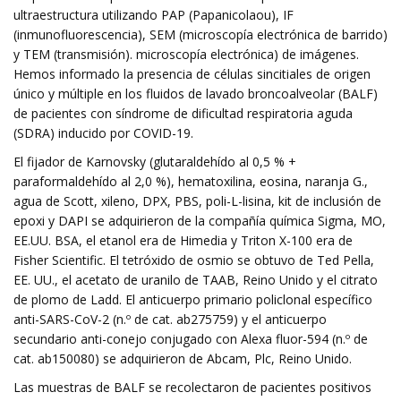
ultraestructura utilizando PAP (Papanicolaou), IF
(inmunofluorescencia), SEM (microscopía electrónica de barrido)
y TEM (transmisión). microscopía electrónica) de imágenes.
Hemos informado la presencia de células sincitiales de origen
único y múltiple en los fluidos de lavado broncoalveolar (BALF)
de pacientes con síndrome de dificultad respiratoria aguda
(SDRA) inducido por COVID-19.
El fijador de Karnovsky (glutaraldehído al 0,5 % +
paraformaldehído al 2,0 %), hematoxilina, eosina, naranja G.,
agua de Scott, xileno, DPX, PBS, poli-L-lisina, kit de inclusión de
epoxi y DAPI se adquirieron de la compañía química Sigma, MO,
EE.UU. BSA, el etanol era de Himedia y Triton X-100 era de
Fisher Scientific. El tetróxido de osmio se obtuvo de Ted Pella,
EE. UU., el acetato de uranilo de TAAB, Reino Unido y el citrato
de plomo de Ladd. El anticuerpo primario policlonal específico
anti-SARS-CoV-2 (n.º de cat. ab275759) y el anticuerpo
secundario anti-conejo conjugado con Alexa fluor-594 (n.º de
cat. ab150080) se adquirieron de Abcam, Plc, Reino Unido.
Las muestras de BALF se recolectaron de pacientes positivos