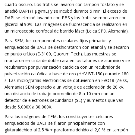
cuarto oscuro. Los frotis se lavaron con tampón fosfato y se
añadió DAPI (1 µg/mL) y se incubó durante 5 min. El exceso de
DAPI se eliminó lavando con PBS y los frotis se montaron con
glicerol al 90%. Las imágenes de fluorescencia se realizaron en
un microscopio confocal de barrido láser (Leica SP8, Alemania).
Para SEM, los componentes celulares fijos primarios y
enriquecidos de BALF se deshidrataron con etanol y se secaron
en punto crítico (E-3100, Quorum Tech). Las muestras se
montaron en cinta de doble cara en los talones de aluminio y se
recubrieron por pulverización catódica con un recubridor de
pulverización catódica a base de oro (HHV BT-150) durante 180
s. Las micrografías electrónicas se obtuvieron en EVO18 (Zeiss,
Alemania) SEM operado a un voltaje de aceleración de 20 kV,
una distancia de trabajo promedio de 8 a 10 mm con un
detector de electrones secundarios (SE) y aumentos que van
desde 5,000X a 30,000X.
Para las imágenes de TEM, los constituyentes celulares
enriquecidos de BALF se fijaron principalmente con
glutaraldehído al 2,5 % + paraformaldehído al 2,0 % en tampón