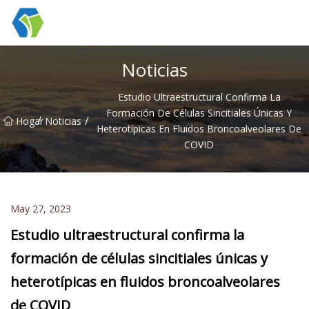
Grupo Co., Ltd de las soluciones de la luz de las estrellas de Nin
Noticias
Estudio Ultraestructural Confirma La
Formación De Células Sincitiales Únicas Y
/
/
Hogar
Noticias
Heterotípicas En Fluidos Broncoalveolares De
COVID
May 27, 2023
Estudio ultraestructural confirma la
formación de células sincitiales únicas y
heterotípicas en fluidos broncoalveolares
de COVID