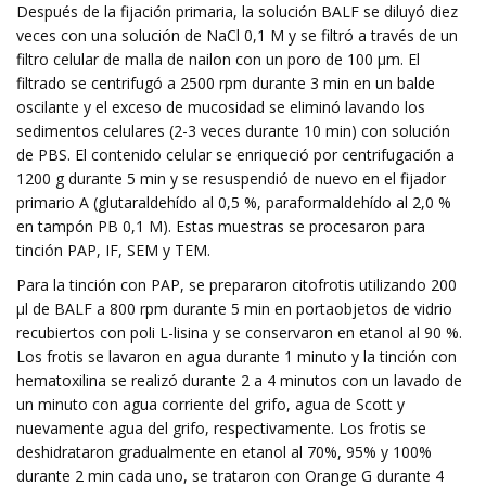
Después de la fijación primaria, la solución BALF se diluyó diez
veces con una solución de NaCl 0,1 M y se filtró a través de un
filtro celular de malla de nailon con un poro de 100 μm. El
filtrado se centrifugó a 2500 rpm durante 3 min en un balde
oscilante y el exceso de mucosidad se eliminó lavando los
sedimentos celulares (2-3 veces durante 10 min) con solución
de PBS. El contenido celular se enriqueció por centrifugación a
1200 g durante 5 min y se resuspendió de nuevo en el fijador
primario A (glutaraldehído al 0,5 %, paraformaldehído al 2,0 %
en tampón PB 0,1 M). Estas muestras se procesaron para
tinción PAP, IF, SEM y TEM.
Para la tinción con PAP, se prepararon citofrotis utilizando 200
µl de BALF a 800 rpm durante 5 min en portaobjetos de vidrio
recubiertos con poli L-lisina y se conservaron en etanol al 90 %.
Los frotis se lavaron en agua durante 1 minuto y la tinción con
hematoxilina se realizó durante 2 a 4 minutos con un lavado de
un minuto con agua corriente del grifo, agua de Scott y
nuevamente agua del grifo, respectivamente. Los frotis se
deshidrataron gradualmente en etanol al 70%, 95% y 100%
durante 2 min cada uno, se trataron con Orange G durante 4