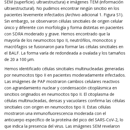
SEM (superficie). ultraestructura) e imágenes TEM (información
ultraestructural). No pudimos encontrar ningún sincitio en los
pacientes levemente infectados (Archivo adicional 1. Figura S1).
Sin embargo, se observaron células sincitiales de origen celular
único y diferente con morfología y forma distintas en pacientes
con SDRA moderado y grave. Hemos encontrado que la
mayoría de los neumocitos tipo II, neutrófilos, monocitos y
macrófagos se fusionaron para formar las células sincitiales en
el BALF. La forma varía de redondeada a ovalada y los tamaños
de 20 a 100 μm.
Hemos identificado células sincitiales multinucleadas generadas
por neumocitos tipo II en pacientes moderadamente infectados.
Las imágenes de PAP mostraron cambios celulares reactivos
con agrandamiento nuclear y condensación citoplásmica en
sincitios originados en neumocitos tipo II. El citoplasma de
células multinucleadas, densas y vacuolares confirma las células
sincitiales con origen en neumocitos tipo II. Estas células
mostraron una inmunofluorescencia moderada con el
anticuerpo específico de la proteína del pico del SARS-CoV-2, lo
que indica la presencia del virus. Las imágenes SEM revelaron