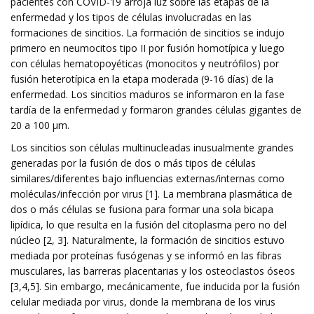
pacientes con COVID-19 arroja luz sobre las etapas de la
enfermedad y los tipos de células involucradas en las
formaciones de sincitios. La formación de sincitios se indujo
primero en neumocitos tipo II por fusión homotípica y luego
con células hematopoyéticas (monocitos y neutrófilos) por
fusión heterotípica en la etapa moderada (9-16 días) de la
enfermedad. Los sincitios maduros se informaron en la fase
tardía de la enfermedad y formaron grandes células gigantes de
20 a 100 μm.
Los sincitios son células multinucleadas inusualmente grandes
generadas por la fusión de dos o más tipos de células
similares/diferentes bajo influencias externas/internas como
moléculas/infección por virus [1]. La membrana plasmática de
dos o más células se fusiona para formar una sola bicapa
lipídica, lo que resulta en la fusión del citoplasma pero no del
núcleo [2, 3]. Naturalmente, la formación de sincitios estuvo
mediada por proteínas fusógenas y se informó en las fibras
musculares, las barreras placentarias y los osteoclastos óseos
[3,4,5]. Sin embargo, mecánicamente, fue inducida por la fusión
celular mediada por virus, donde la membrana de los virus