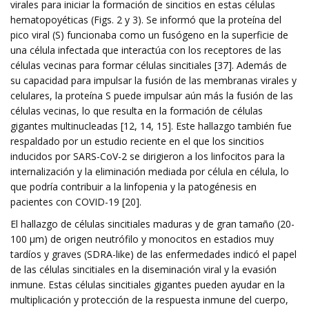
virales para iniciar la formación de sincitios en estas células
hematopoyéticas (Figs. 2 y 3). Se informó que la proteína del
pico viral (S) funcionaba como un fusógeno en la superficie de
una célula infectada que interactúa con los receptores de las
células vecinas para formar células sincitiales [37]. Además de
su capacidad para impulsar la fusión de las membranas virales y
celulares, la proteína S puede impulsar aún más la fusión de las
células vecinas, lo que resulta en la formación de células
gigantes multinucleadas [12, 14, 15]. Este hallazgo también fue
respaldado por un estudio reciente en el que los sincitios
inducidos por SARS-CoV-2 se dirigieron a los linfocitos para la
internalización y la eliminación mediada por célula en célula, lo
que podría contribuir a la linfopenia y la patogénesis en
pacientes con COVID-19 [20].
El hallazgo de células sincitiales maduras y de gran tamaño (20-
100 μm) de origen neutrófilo y monocitos en estadios muy
tardíos y graves (SDRA-like) de las enfermedades indicó el papel
de las células sincitiales en la diseminación viral y la evasión
inmune. Estas células sincitiales gigantes pueden ayudar en la
multiplicación y protección de la respuesta inmune del cuerpo,