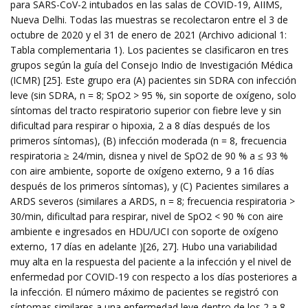
para SARS-CoV-2 intubados en las salas de COVID-19, AIIMS,
Nueva Delhi. Todas las muestras se recolectaron entre el 3 de
octubre de 2020 y el 31 de enero de 2021 (Archivo adicional 1:
Tabla complementaria 1). Los pacientes se clasificaron en tres
grupos según la guía del Consejo Indio de Investigación Médica
(ICMR) [25]. Este grupo era (A) pacientes sin SDRA con infección
leve (sin SDRA, n = 8; SpO2 > 95 %, sin soporte de oxígeno, solo
síntomas del tracto respiratorio superior con fiebre leve y sin
dificultad para respirar o hipoxia, 2 a 8 días después de los
primeros síntomas), (B) infección moderada (n = 8, frecuencia
respiratoria ≥ 24/min, disnea y nivel de SpO2 de 90 % a ≤ 93 %
con aire ambiente, soporte de oxígeno externo, 9 a 16 días
después de los primeros síntomas), y (C) Pacientes similares a
ARDS severos (similares a ARDS, n = 8; frecuencia respiratoria >
30/min, dificultad para respirar, nivel de SpO2 < 90 % con aire
ambiente e ingresados ​​en HDU/UCI con soporte de oxígeno
externo, 17 días en adelante )[26, 27]. Hubo una variabilidad
muy alta en la respuesta del paciente a la infección y el nivel de
enfermedad por COVID-19 con respecto a los días posteriores a
la infección. El número máximo de pacientes se registró con
síntomas similares a una enfermedad leve dentro de los 2 a 8