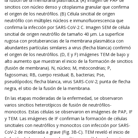
la fusión de la membrana plasmática. (A) Imagen de PAP de
sincitios con núcleo denso y citoplasma granular que confirma
el origen de los neutrófilos. (B) Célula sincitial de origen
neutrófilo con múltiples núcleos e inmunofluorescencia que
confirma la infección por SARS-CoV-2 C. Imagen SEM de célula
sincitial de origen neutrófilo de tamaño 40 μm. La superficie
rugosa con protuberancias de la membrana plasmática con
abundantes partículas similares a virus (flecha blanca) confirmó
el origen de los neutrófilos. (D, E y F) imágenes TEM de bajo y
alto aumento que muestran el inicio de la formación de sincitios
(fusión de membrana). N, núcleo; M, mitocondrias; P,
fagosomas; RB, cuerpo residual; B, bacterias; Pse,
pseudópodos; flecha blanca, virus SARS-CoV-2; punta de flecha
negra, el sitio de la fusión de la membrana.
En las etapas moderadas de la enfermedad, se observaron
varios sincitios heterotípicos de fusión de neutrófilos-
monocitos. Estas células se observaron en imágenes de PAP, IF
y TEM. Las imágenes de IF confirman la formación de células
sincitiales con neutrófilos y monocitos con infección por SARS-
CoV-2 de moderada a grave (Fig. 3B-C). TEM reveló el inicio de