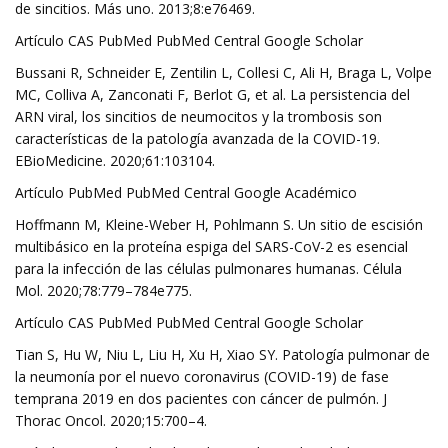
de sincitios. Más uno. 2013;8:e76469.
Artículo CAS PubMed PubMed Central Google Scholar
Bussani R, Schneider E, Zentilin L, Collesi C, Ali H, Braga L, Volpe
MC, Colliva A, Zanconati F, Berlot G, et al. La persistencia del
ARN viral, los sincitios de neumocitos y la trombosis son
características de la patología avanzada de la COVID-19.
EBioMedicine. 2020;61:103104.
Artículo PubMed PubMed Central Google Académico
Hoffmann M, Kleine-Weber H, Pohlmann S. Un sitio de escisión
multibásico en la proteína espiga del SARS-CoV-2 es esencial
para la infección de las células pulmonares humanas. Célula
Mol. 2020;78:779–784e775.
Artículo CAS PubMed PubMed Central Google Scholar
Tian S, Hu W, Niu L, Liu H, Xu H, Xiao SY. Patología pulmonar de
la neumonía por el nuevo coronavirus (COVID-19) de fase
temprana 2019 en dos pacientes con cáncer de pulmón. J
Thorac Oncol. 2020;15:700–4.