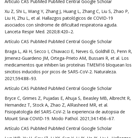
Artículo CAS PubMed PubMed Central Google Scholar
Xu Z, Shi L, Wang Y, Zhang J, Huang L, Zhang C, Liu S, Zhao P,
Liu H, Zhu L, et al. Hallazgos patológicos de COVID-19
asociados con síndrome de dificultad respiratoria aguda.
Lanceta Respir Med. 2020;8:420–2.
Artículo CAS PubMed PubMed Central Google Scholar
Braga L, Ali H, Secco I, Chiavacci E, Neves G, Goldhill D, Penn R,
Jimenez-Guardeno JM, Ortega-Prieto AM, Bussani R, et al. Los
medicamentos que inhiben las proteínas TMEM16 bloquean los
sincitios inducidos por picos de SARS-CoV-2. Naturaleza.
2021;594:88–93.
Artículo CAS PubMed PubMed Central Google Scholar
Bryce C, Grimes Z, Pujadas E, Ahuja S, Beasley MB, Albrecht R,
Hernandez T, Stock A, Zhao Z, AlRasheed MR, et al.
Fisiopatología del SARS-CoV-2: la experiencia de autopsia de
Mount Sinai COVID-19. Modo Pathol. 2021;34:1456–67.
Artículo CAS PubMed PubMed Central Google Scholar