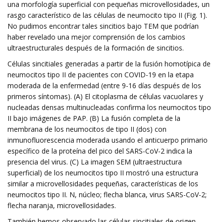
una morfología superficial con pequeñas microvellosidades, un
rasgo característico de las células de neumocito tipo II (Fig. 1).
No pudimos encontrar tales sincitios bajo TEM que podrían
haber revelado una mejor comprensión de los cambios
ultraestructurales después de la formación de sincitios.
Células sincitiales generadas a partir de la fusión homotípica de
neumocitos tipo II de pacientes con COVID-19 en la etapa
moderada de la enfermedad (entre 9-16 días después de los
primeros síntomas). (A) El citoplasma de células vacuolares y
nucleadas densas multinucleadas confirma los neumocitos tipo
II bajo imágenes de PAP. (B) La fusión completa de la
membrana de los neumocitos de tipo II (dos) con
inmunofluorescencia moderada usando el anticuerpo primario
específico de la proteína del pico del SARS-CoV-2 indica la
presencia del virus. (C) La imagen SEM (ultraestructura
superficial) de los neumocitos tipo II mostró una estructura
similar a microvellosidades pequeñas, características de los
neumocitos tipo II. N, núcleo; flecha blanca, virus SARS-CoV-2;
flecha naranja, microvellosidades.
También hemos observado las células sincitiales de origen