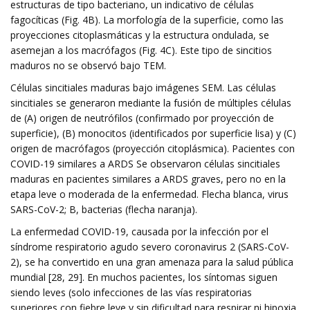
estructuras de tipo bacteriano, un indicativo de células
fagocíticas (Fig. 4B). La morfología de la superficie, como las
proyecciones citoplasmáticas y la estructura ondulada, se
asemejan a los macrófagos (Fig. 4C). Este tipo de sincitios
maduros no se observó bajo TEM.
Células sincitiales maduras bajo imágenes SEM. Las células
sincitiales se generaron mediante la fusión de múltiples células
de (A) origen de neutrófilos (confirmado por proyección de
superficie), (B) monocitos (identificados por superficie lisa) y (C)
origen de macrófagos (proyección citoplásmica). Pacientes con
COVID-19 similares a ARDS Se observaron células sincitiales
maduras en pacientes similares a ARDS graves, pero no en la
etapa leve o moderada de la enfermedad. Flecha blanca, virus
SARS-CoV-2; B, bacterias (flecha naranja).
La enfermedad COVID-19, causada por la infección por el
síndrome respiratorio agudo severo coronavirus 2 (SARS-CoV-
2), se ha convertido en una gran amenaza para la salud pública
mundial [28, 29]. En muchos pacientes, los síntomas siguen
siendo leves (solo infecciones de las vías respiratorias
superiores con fiebre leve y sin dificultad para respirar ni hipoxia,