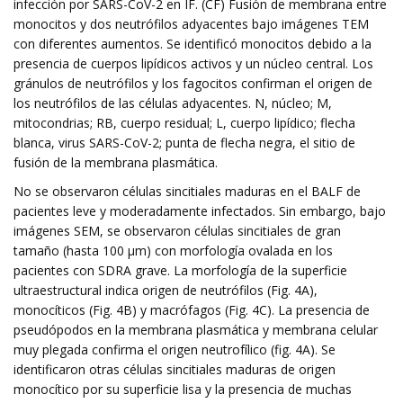
infección por SARS-CoV-2 en IF. (CF) Fusión de membrana entre
monocitos y dos neutrófilos adyacentes bajo imágenes TEM
con diferentes aumentos. Se identificó monocitos debido a la
presencia de cuerpos lipídicos activos y un núcleo central. Los
gránulos de neutrófilos y los fagocitos confirman el origen de
los neutrófilos de las células adyacentes. N, núcleo; M,
mitocondrias; RB, cuerpo residual; L, cuerpo lipídico; flecha
blanca, virus SARS-CoV-2; punta de flecha negra, el sitio de
fusión de la membrana plasmática.
No se observaron células sincitiales maduras en el BALF de
pacientes leve y moderadamente infectados. Sin embargo, bajo
imágenes SEM, se observaron células sincitiales de gran
tamaño (hasta 100 μm) con morfología ovalada en los
pacientes con SDRA grave. La morfología de la superficie
ultraestructural indica origen de neutrófilos (Fig. 4A),
monocíticos (Fig. 4B) y macrófagos (Fig. 4C). La presencia de
pseudópodos en la membrana plasmática y membrana celular
muy plegada confirma el origen neutrofílico (fig. 4A). Se
identificaron otras células sincitiales maduras de origen
monocítico por su superficie lisa y la presencia de muchas