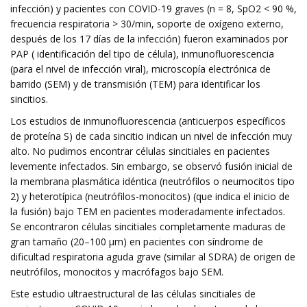
infección) y pacientes con COVID-19 graves (n = 8, SpO2 < 90 %,
frecuencia respiratoria > 30/min, soporte de oxígeno externo,
después de los 17 días de la infección) fueron examinados por
PAP ( identificación del tipo de célula), inmunofluorescencia
(para el nivel de infección viral), microscopía electrónica de
barrido (SEM) y de transmisión (TEM) para identificar los
sincitios.
Los estudios de inmunofluorescencia (anticuerpos específicos
de proteína S) de cada sincitio indican un nivel de infección muy
alto. No pudimos encontrar células sincitiales en pacientes
levemente infectados. Sin embargo, se observó fusión inicial de
la membrana plasmática idéntica (neutrófilos o neumocitos tipo
2) y heterotípica (neutrófilos-monocitos) (que indica el inicio de
la fusión) bajo TEM en pacientes moderadamente infectados.
Se encontraron células sincitiales completamente maduras de
gran tamaño (20–100 μm) en pacientes con síndrome de
dificultad respiratoria aguda grave (similar al SDRA) de origen de
neutrófilos, monocitos y macrófagos bajo SEM.
Este estudio ultraestructural de las células sincitiales de