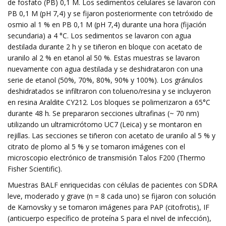
de fosfato (PB) 0,1 M. Los sedimentos celulares se lavaron con
PB 0,1 M (pH 7,4) y se fijaron posteriormente con tetróxido de
osmio al 1 % en PB 0,1 M (pH 7,4) durante una hora (fijación
secundaria) a 4 °C. Los sedimentos se lavaron con agua
destilada durante 2 h y se tiñeron en bloque con acetato de
uranilo al 2 % en etanol al 50 %. Estas muestras se lavaron
nuevamente con agua destilada y se deshidrataron con una
serie de etanol (50%, 70%, 80%, 90% y 100%). Los gránulos
deshidratados se infiltraron con tolueno/resina y se incluyeron
en resina Araldite CY212. Los bloques se polimerizaron a 65°C
durante 48 h. Se prepararon secciones ultrafinas (~ 70 nm)
utilizando un ultramicrótomo UC7 (Leica) y se montaron en
rejillas. Las secciones se tiñeron con acetato de uranilo al 5 % y
citrato de plomo al 5 % y se tomaron imágenes con el
microscopio electrónico de transmisión Talos F200 (Thermo
Fisher Scientific).
Muestras BALF enriquecidas con células de pacientes con SDRA
leve, moderado y grave (n = 8 cada uno) se fijaron con solución
de Karnovsky y se tomaron imágenes para PAP (citofrotis), IF
(anticuerpo específico de proteína S para el nivel de infección),