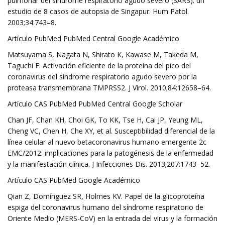
pulmonar del síndrome respiratorio agudo severo (SARS): un
estudio de 8 casos de autopsia de Singapur. Hum Patol.
2003;34:743–8.
Artículo PubMed PubMed Central Google Académico
Matsuyama S, Nagata N, Shirato K, Kawase M, Takeda M,
Taguchi F. Activación eficiente de la proteína del pico del
coronavirus del síndrome respiratorio agudo severo por la
proteasa transmembrana TMPRSS2. J Virol. 2010;84:12658–64.
Artículo CAS PubMed PubMed Central Google Scholar
Chan JF, Chan KH, Choi GK, To KK, Tse H, Cai JP, Yeung ML,
Cheng VC, Chen H, Che XY, et al. Susceptibilidad diferencial de la
línea celular al nuevo betacoronavirus humano emergente 2c
EMC/2012: implicaciones para la patogénesis de la enfermedad
y la manifestación clínica. J Infecciones Dis. 2013;207:1743–52.
Artículo CAS PubMed Google Académico
Qian Z, Domínguez SR, Holmes KV. Papel de la glicoproteína
espiga del coronavirus humano del síndrome respiratorio de
Oriente Medio (MERS-CoV) en la entrada del virus y la formación