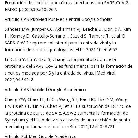
Formación de sincitios por células infectadas con SARS-CoV-2.
EMBO J. 2020;39:e106267.
Artículo CAS PubMed PubMed Central Google Scholar
Sanders DW, Jumper CC, Ackerman PJ, Bracha D, Donlic A, Kim
H, Kenney D, Castello-Serrano I, Suzuki S, Tamura T, et al. El
SARS-CoV-2 requiere colesterol para la entrada viral y la
formación de sincitios patológicos. Elife. 2021;10:e65962
Li D, Liu Y, Lu Y, Gao S, Zhang L. La palmitoilación de la
proteína S del SARS-CoV-2 es fundamental para la formación de
sincitios mediada por S y la entrada del virus. JMed Virol.
2022;94:342–8.
Artículo CAS PubMed Google Académico
Cheng YW, Chao TL, Li CL, Wang SH, Kao HC, Tsai YM, Wang
HY, Hsieh CL, Lin YY, Chen PJ, et al. La sustitución de D614G de
la proteína de punta de SARS-CoV-2 aumenta la formación de
Syncytium y el título del virus a través de una escisión de punta
mediada por furina mejorada. mBío. 2021;12:e0058721.
Artículo PubMed Google Académico