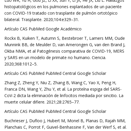
Luo WR, Yu H, Gou JZ, Li XX, Sun Y, Li JX, He JX, Liu L. Hallazgos
histopatológicos en los pulmones explantados de un paciente
con COVID-19 tratado con trasplante de pulmón ortotópico
bilateral. Trasplante. 2020;104:e329–31.
Artículo CAS PubMed Google Académico
Rockx B, Kuiken T, Autumn S, Bestebroer T, Lamers MM, Oude
Munnink BB, de Meulder D, van Amerongen G, van den Brand J,
Okba NMA, et al Patogénesis comparativa de COVID-19, MERS
y SARS en un modelo de primate no humano. Ciencia.
2020;368:1012–5.
Artículo CAS PubMed PubMed Central Google Scholar
Zhang Z, Zheng Y, Niu Z, Zhang B, Wang C, Yao X, Peng H,
Franca DN, Wang Y, Zhu Y, et al. La proteína espiga del SARS-
CoV-2 dicta la eliminación de linfocitos mediada por sincitio. La
muerte celular difiere. 2021;28:2765–77.
Artículo CAS PubMed PubMed Central Google Scholar
Buchrieser J, Dufloo J, Hubert M, Monel B, Planas D, Rajah MM,
Planchais C, Porrot F, Guivel-Benhassine F, Van der Werf S, et al.