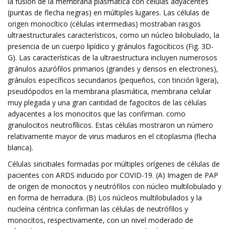
la fusión de la membrana plasmática con células adyacentes
(puntas de flecha negras) en múltiples lugares. Las células de
origen monocítico (células intermedias) mostraban rasgos
ultraestructurales característicos, como un núcleo bilobulado, la
presencia de un cuerpo lipídico y gránulos fagocíticos (Fig. 3D-
G). Las características de la ultraestructura incluyen numerosos
gránulos azurófilos primarios (grandes y densos en electrones),
gránulos específicos secundarios (pequeños, con tinción ligera),
pseudópodos en la membrana plasmática, membrana celular
muy plegada y una gran cantidad de fagocitos de las células
adyacentes a los monocitos que las confirman. como
granulocitos neutrofílicos. Estas células mostraron un número
relativamente mayor de virus maduros en el citoplasma (flecha
blanca).
Células sincitiales formadas por múltiples orígenes de células de
pacientes con ARDS inducido por COVID-19. (A) Imagen de PAP
de origen de monocitos y neutrófilos con núcleo multilobulado y
en forma de herradura. (B) Los núcleos multilobulados y la
nucleína céntrica confirman las células de neutrófilos y
monocitos, respectivamente, con un nivel moderado de