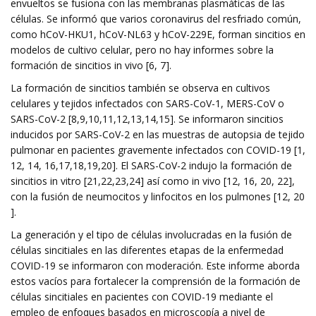
envueltos se fusiona con las membranas plasmáticas de las
células. Se informó que varios coronavirus del resfriado común,
como hCoV-HKU1, hCoV-NL63 y hCoV-229E, forman sincitios en
modelos de cultivo celular, pero no hay informes sobre la
formación de sincitios in vivo [6, 7].
La formación de sincitios también se observa en cultivos
celulares y tejidos infectados con SARS-CoV-1, MERS-CoV o
SARS-CoV-2 [8,9,10,11,12,13,14,15]. Se informaron sincitios
inducidos por SARS-CoV-2 en las muestras de autopsia de tejido
pulmonar en pacientes gravemente infectados con COVID-19 [1,
12, 14, 16,17,18,19,20]. El SARS-CoV-2 indujo la formación de
sincitios in vitro [21,22,23,24] así como in vivo [12, 16, 20, 22],
con la fusión de neumocitos y linfocitos en los pulmones [12, 20
].
La generación y el tipo de células involucradas en la fusión de
células sincitiales en las diferentes etapas de la enfermedad
COVID-19 se informaron con moderación. Este informe aborda
estos vacíos para fortalecer la comprensión de la formación de
células sincitiales en pacientes con COVID-19 mediante el
empleo de enfoques basados ​​en microscopía a nivel de