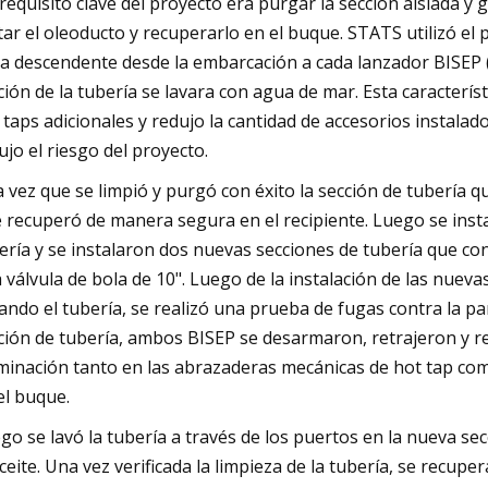
requisito clave del proyecto era purgar la sección aislada y 
tar el oleoducto y recuperarlo en el buque. STATS utilizó el
ea descendente desde la embarcación a cada lanzador BISEP (
ción de la tubería se lavara con agua de mar. Esta característi
 taps adicionales y redujo la cantidad de accesorios instalado
ujo el riesgo del proyecto.
 vez que se limpió y purgó con éxito la sección de tubería qu
e recuperó de manera segura en el recipiente. Luego se ins
ería y se instalaron dos nuevas secciones de tubería que co
 válvula de bola de 10". Luego de la instalación de las nuev
lando el tubería, se realizó una prueba de fugas contra la p
ción de tubería, ambos BISEP se desarmaron, retrajeron y re
minación tanto en las abrazaderas mecánicas de hot tap como
el buque.
go se lavó la tubería a través de los puertos en la nueva sec
aceite. Una vez verificada la limpieza de la tubería, se recu