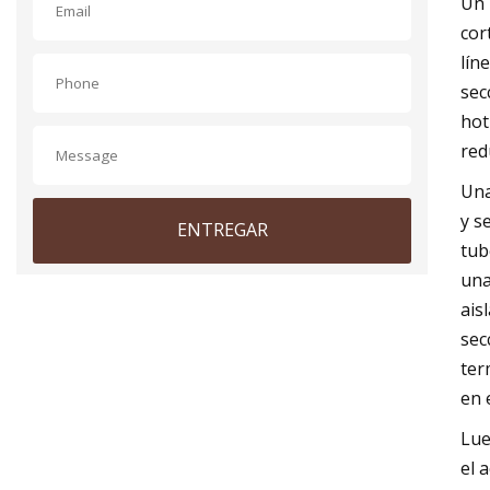
Un 
cor
lín
sec
hot
red
Una
y s
ENTREGAR
tub
una
ais
sec
ter
en 
Lue
el 