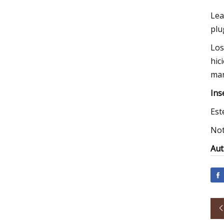
Lea
plu
Los
hic
man
Ins
Est
Not
Aut