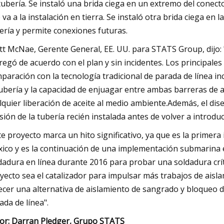
tubería. Se instaló una brida ciega en un extremo del conec
 va a la instalación en tierra. Se instaló otra brida ciega en 
ería y permite conexiones futuras.
tt McNae, Gerente General, EE. UU. para STATS Group, dijo: "
regó de acuerdo con el plan y sin incidentes. Los principales 
paración con la tecnología tradicional de parada de línea i
tubería y la capacidad de enjuagar entre ambas barreras de 
lquier liberación de aceite al medio ambiente.Además, el dis
sión de la tubería recién instalada antes de volver a introduci
te proyecto marca un hito significativo, ya que es la primer
ico y es la continuación de una implementación submarina 
dadura en línea durante 2016 para probar una soldadura crít
yecto sea el catalizador para impulsar más trabajos de aisl
ecer una alternativa de aislamiento de sangrado y bloqueo do
ada de línea".
or: Darran Pledger, Grupo STATS