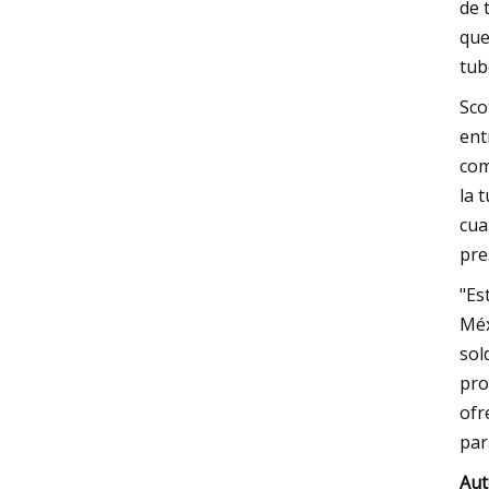
de 
que
tub
Sco
ent
com
la 
cua
pre
"Es
Méx
sol
pro
ofr
par
Aut