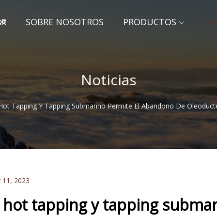
AR
SOBRE NOSOTROS
PRODUCTOS
NO
gbo
Noticias
 Hot Tapping Y Tapping Submarino Permite El Abandono De Oleoduct
 11, 2023
l hot tapping y tapping subma