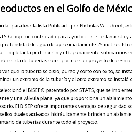
leoductos en el Golfo de Méxi
23
Mar 06, 2023
rdar para leer la lista Publicado por Nicholas Woodroof, ed
ica de las células inflamatorias
Activación de la uro
TS Group fue contratado para ayudar con el aislamiento y a
 la neovascularización y la
 profundidad de agua de aproximadamente 25 metros. El req
 de tejidos después de una
a completar la perforación y el taponamiento submarinos en 
nducida por radiación localizada
ción corta de tuberías como parte de un proyecto de desma
nes
 vez que la tubería se aisló, purgó y cortó con éxito, se in
minar un extremo de la tubería y el otro extremo se instaló c
seleccionó el BISEP® patentado por STATS, que se impleme
iente y una válvula plana, ya que proporciona un aislamient
esorio. El BISEP ofrece importantes ventajas de seguridad so
 sellos duales activados hidráulicamente brindan un aisla
entario de tuberías durante todo el proyecto.