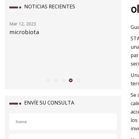
o
NOTICIAS RECIENTES
Mar 12, 2023
Mar 14, 20
Gua
dor
microbiota
La dinám
STA
controla
una
curación
par
lesión i
sec
en rato
Una
ter
Se 
ENVÍE SU CONSULTA
cal
acc
los
inv