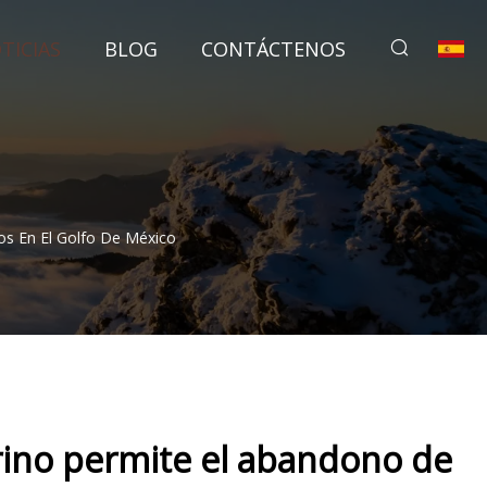
TICIAS
BLOG
CONTÁCTENOS
os En El Golfo De México
rino permite el abandono de