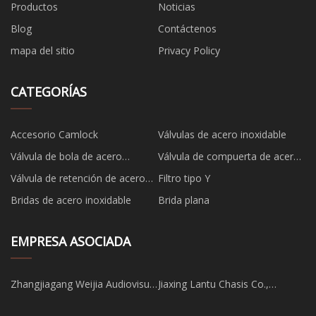
Productos
Noticias
Blog
Contáctenos
mapa del sitio
Privacy Policy
CATEGORÍAS
Accesorio Camlock
Válvulas de acero inoxidable
Válvula de bola de acero
Válvula de compuerta de acero
inoxidable
inoxidable
Válvula de retención de acero
Filtro tipo Y
inoxidable
Bridas de acero inoxidable
Brida plana
EMPRESA ASOCIADA
Zhangjiagang Weijia Audiovisual
Jiaxing Lantu Chasis Co.,
Equipo Tecnología CO ., Ltd .
Limitado