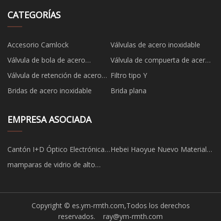
CATEGORÍAS
Accesorio Camlock
Válvulas de acero inoxidable
Válvula de bola de acero
Válvula de compuerta de acero
inoxidable
inoxidable
Válvula de retención de acero
Filtro tipo Y
inoxidable
Bridas de acero inoxidable
Brida plana
EMPRESA ASOCIADA
Cantón I+D Óptico Electrónica
Hebei Haoyue Nuevo Material
Tecnología Co., Limitado.
Tecnología Co., Limitado.
mamparas de vidrio de alto
rendimiento
Copyright © es.ym-rmth.com,Todos los derechos
reservados.
ray@ym-rmth.com