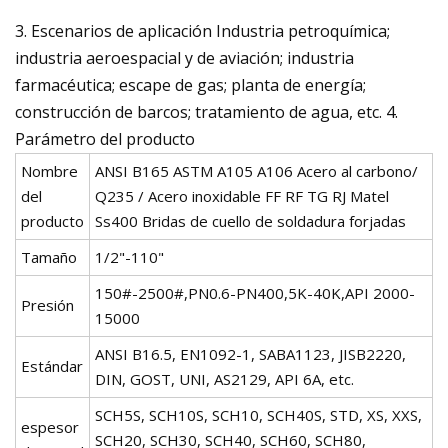
3. Escenarios de aplicación Industria petroquímica;
industria aeroespacial y de aviación; industria
farmacéutica; escape de gas; planta de energía;
construcción de barcos; tratamiento de agua, etc. 4.
Parámetro del producto
Nombre
ANSI B165 ASTM A105 A106 Acero al carbono/
del
Q235 / Acero inoxidable FF RF TG RJ Matel
producto
Ss400 Bridas de cuello de soldadura forjadas
Tamaño
1/2"-110"
150#-2500#,PN0.6-PN400,5K-40K,API 2000-
Presión
15000
ANSI B16.5, EN1092-1, SABA1123, JISB2220,
Estándar
DIN, GOST, UNI, AS2129, API 6A, etc.
SCH5S, SCH10S, SCH10, SCH40S, STD, XS, XXS,
espesor
SCH20, SCH30, SCH40, SCH60, SCH80,