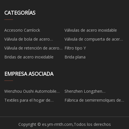
CATEGORÍAS
Accesorio Camlock
Válvulas de acero inoxidable
Válvula de bola de acero
Válvula de compuerta de acero
inoxidable
inoxidable
Válvula de retención de acero
Filtro tipo Y
inoxidable
Bridas de acero inoxidable
Brida plana
EMPRESA ASOCIADA
Wenzhou Oushi Automobile
Shenzhen Longzhen
Parts Co., Ltd
Automatización electrónico
Textiles para el hogar de
Fábrica de semirremolques de
Tecnología compañía, Limitado
Aochen
transporte de tanques de China
Copyright © es.ym-rmth.com,Todos los derechos