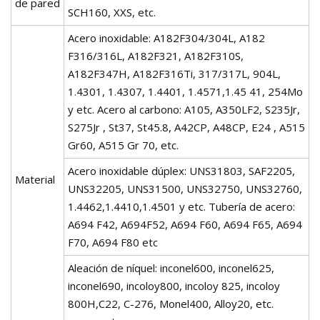
de pared
SCH160, XXS, etc.
Acero inoxidable: A182F304/304L, A182
F316/316L, A182F321, A182F310S,
A182F347H, A182F316Ti, 317/317L, 904L,
1.4301, 1.4307, 1.4401, 1.4571,1.45 41, 254Mo
y etc. Acero al carbono: A105, A350LF2, S235Jr,
S275Jr , St37, St45.8, A42CP, A48CP, E24 , A515
Gr60, A515 Gr 70, etc.
Acero inoxidable dúplex: UNS31803, SAF2205,
Material
UNS32205, UNS31500, UNS32750, UNS32760,
1.4462,1.4410,1.4501 y etc. Tubería de acero:
A694 F42, A694F52, A694 F60, A694 F65, A694
F70, A694 F80 etc
Aleación de níquel: inconel600, inconel625,
inconel690, incoloy800, incoloy 825, incoloy
800H,C22, C-276, Monel400, Alloy20, etc.