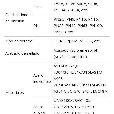
150#, 300#, 600#, 900#,
Clase
1500#, 2500#, etc.
Clasificaciones
PN2.5, PN6, PN10, PN16,
de presión
PN
PN25, PN40, PN63, PN100,
PN160, etc.
Tipo de sellado
FF, RF, RJ, FM, M, T, G, etc.
Acabado liso o en espiral
Acabado de sellado
(según su petición)
ASTM A182 gr.
F304/304L/316/316LASTM
Acero
A403
inoxidable
WP304/304L/316/316LASTM
A351 Gr. CF3/CF8/CF3M/CF8M
Materiales
UNS31803, SAF2205,
Acero
UNS32205, UNS31500,
dúplex
UNS32750, UNS32760,