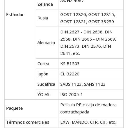
AS/NZ 4087
Zelanda
Estándar
GOST 12820, GOST 12815,
Rusia
GOST 12821, GOST 33259
DIN 2627 - DIN 2638, DIN
2558, DIN 2665 - DIN 2569,
Alemania
DIN 2573, DIN 2576, DIN
2641, etc.
Corea
KS B1503
Japón
ÉL B2220
Sudáfrica
SABS 1123, SANS 1123
YO ASI
ISO 7005-1
Película PE + caja de madera
Paquete
contrachapada
Términos comerciales
EXW, MANDO, CFR, CIF, etc.