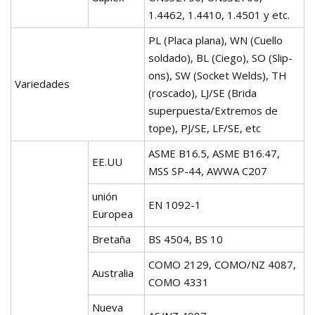
1.4462, 1.4410, 1.4501 y etc.
PL (Placa plana), WN (Cuello
soldado), BL (Ciego), SO (Slip-
ons), SW (Socket Welds), TH
Variedades
(roscado), LJ/SE (Brida
superpuesta/Extremos de
tope), PJ/SE, LF/SE, etc
ASME B16.5, ASME B16.47,
EE.UU
MSS SP-44, AWWA C207
unión
EN 1092-1
Europea
Bretaña
BS 4504, BS 10
COMO 2129, COMO/NZ 4087,
Australia
COMO 4331
Nueva