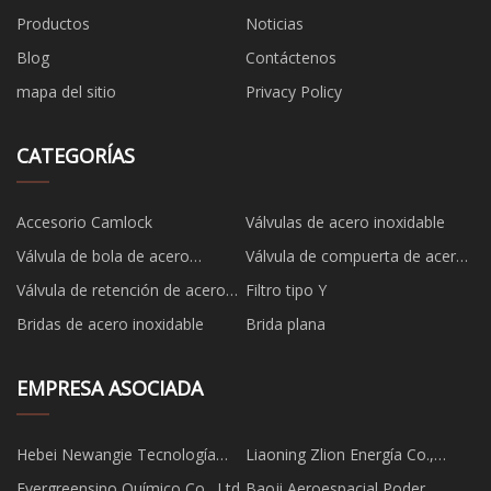
Productos
Noticias
Blog
Contáctenos
mapa del sitio
Privacy Policy
CATEGORÍAS
Accesorio Camlock
Válvulas de acero inoxidable
Válvula de bola de acero
Válvula de compuerta de acero
inoxidable
inoxidable
Válvula de retención de acero
Filtro tipo Y
inoxidable
Bridas de acero inoxidable
Brida plana
EMPRESA ASOCIADA
Hebei Newangie Tecnología
Liaoning Zlion Energía Co.,
Co., Limitado.
Limitado
Evergreensino Químico Co., Ltd
Baoji Aeroespacial Poder