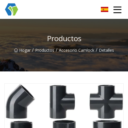
Grupo Co., Ltd de las soluciones de la luz de las estrellas de Nin
Productos
/
/
/
Hogar
Productos
Accesorio Camlock
Detalles