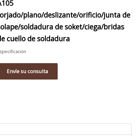
A105
forjado/plano/deslizante/orificio/junta de
solape/soldadura de soket/ciega/bridas
de cuello de soldadura
specificación
Envíe su consulta