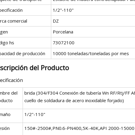
ecificación
1/2"-110"
rca comercial
DZ
igen
Porcelana
digo hs
73072100
pacidad de producción
10000 toneladas/toneladas por mes
scripción del Producto
ecificación
mbre del
brida (304/F304 Conexión de tubería Wn RF/Rtj/FF A
oducto
cuello de soldadura de acero inoxidable forjado)
maño
1/2"-110"
esión
150#-2500#,PN0.6-PN400,5K-40K,API 2000-15000