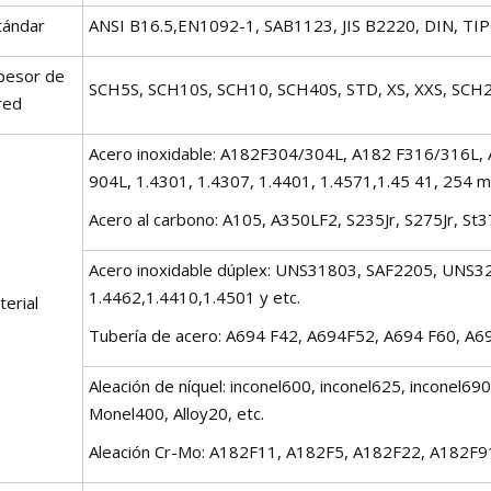
tándar
ANSI B16.5,EN1092-1, SAB1123, JIS B2220, DIN, TIP
pesor de
SCH5S, SCH10S, SCH10, SCH40S, STD, XS, XXS, SCH2
red
Acero inoxidable: A182F304/304L, A182 F316/316L
904L, 1.4301, 1.4307, 1.4401, 1.4571,1.45 41, 254 m
Acero al carbono: A105, A350LF2, S235Jr, S275Jr, St
Acero inoxidable dúplex: UNS31803, SAF2205, UN
1.4462,1.4410,1.4501 y etc.
erial
Tubería de acero: A694 F42, A694F52, A694 F60, A69
Aleación de níquel: inconel600, inconel625, inconel69
Monel400, Alloy20, etc.
Aleación Cr-Mo: A182F11, A182F5, A182F22, A182F9