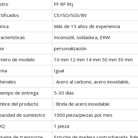
stro
FF RF Rtj
tificados
CE/ISO/SGS/BV
rica
Más de 15 años de experiencia
acterísticas
Inconsútil, soldadura, ERW
lor
personalización
mero de modelo
10 mm 12 mm 14 mm 50 mm 30 mm
rma
Igual
teriales
: Acero al carbono, acero inoxidable,
 tiempo de entrega
5-30 días
mbre del producto
: Brida de acero inoxidable
pacidad de suministro
1000 pieza/piezas por mes
OQ
1 pieza
quete de transporte
Estuche de madera contrachapada. Pal