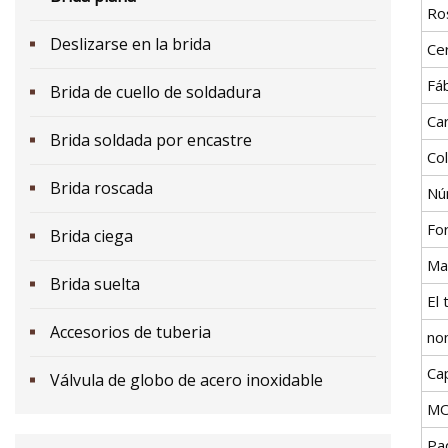
Ro
Deslizarse en la brida
Cer
Fáb
Brida de cuello de soldadura
Car
Brida soldada por encastre
Co
Brida roscada
Nú
Fo
Brida ciega
Ma
Brida suelta
El
Accesorios de tuberia
no
Ca
Válvula de globo de acero inoxidable
M
Pa