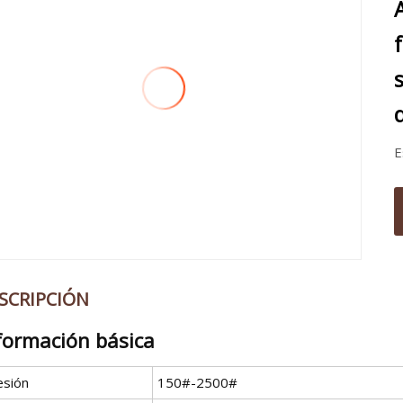
E
SCRIPCIÓN
formación básica
esión
150#-2500#