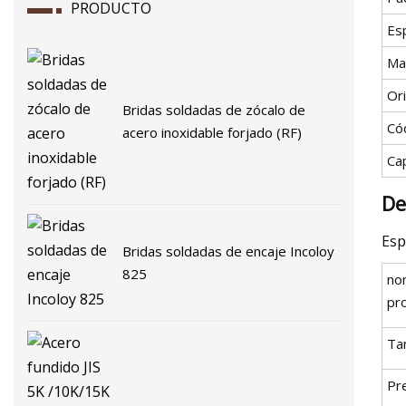
PRODUCTO
Esp
Ma
Or
Bridas soldadas de zócalo de
Có
acero inoxidable forjado (RF)
Ca
De
Esp
Bridas soldadas de encaje Incoloy
825
no
pr
Ta
Pr