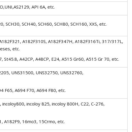
O,UNI,AS2129, API 6A, etc.
0, SCH30, SCH40, SCH60, SCH80, SCH160, XXS, etc.
, A182F321, A182F310S, A182F347H, A182F316Ti, 317/317L,
eses, etc.
37, St45.8, A42CP, A48CP, E24, A515 Gr60, A515 Gr 70, etc.
S32205, UNS31500, UNS32750, UNS32760,
4 F65, A694 F70, A694 F80, etc.
0, incoloy800, incoloy 825, incoloy 800H, C22, C-276,
1, A182F9, 16mo3, 15Crmo, etc.