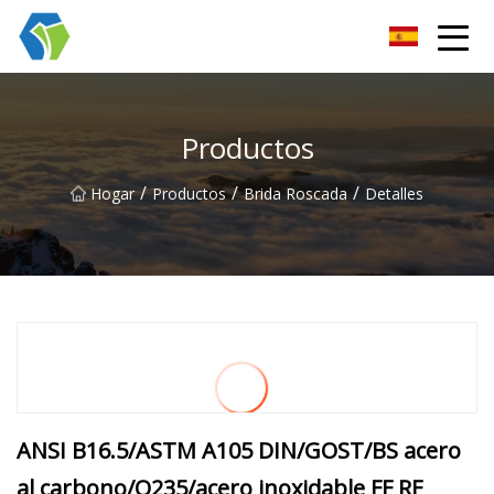
Grupo Co., Ltd de las soluciones de la luz de las estrellas de Nin
Productos
/
/
/
Hogar
Productos
Brida Roscada
Detalles
ANSI B16.5/ASTM A105 DIN/GOST/BS acero
al carbono/Q235/acero inoxidable FF RF