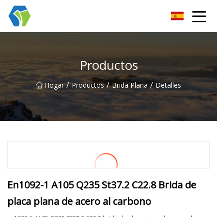
Grupo Co., Ltd de las soluciones de la luz de las estrellas de Nin
Productos
/
/
/
Hogar
Productos
Brida Plana
Detalles
En1092-1 A105 Q235 St37.2 C22.8 Brida de
placa plana de acero al carbono