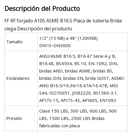
Descripción del Producto
FF RF forjado A105 ASME B16.5 Placa de tubería Brida
ciega Descripción del producto
1/2" (15 NB) a 48" (1200NB)
Tamaño
DN10~DN5000
ANSI/ASME B16.5, B16.47 Serie A y B,
B16.48, BS4504, BS 10, EN-1092, DIN,
bridas ANSI, bridas ASME, bridas BS,
Estándares
bridas DIN, bridas EN, brida GOST, ASME/
ANSI B16.5/16.36/16.47A/16.47B, MSS
S44, ISO70051, JISB2220, BS1560-3.1,
API7S-15, API7S-43, API605, EN1092
Clase 150 LBS, 300 LBS, 600 LBS, 900
Presión
LBS, 1500 LBS, 2500 LBS Bridas
fabricadas con placa