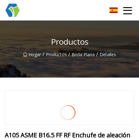
Grupo Co., Ltd de las soluciones de la luz de las estrellas de Nin
Productos
/
/
/
Hogar
Productos
Brida Plana
Detalles
A105 ASME B16.5 FF RF Enchufe de aleación