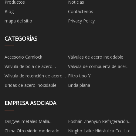
Productos
Noticias
Blog
Contáctenos
mapa del sitio
Privacy Policy
CATEGORÍAS
Accesorio Camlock
Válvulas de acero inoxidable
Válvula de bola de acero
Válvula de compuerta de acero
inoxidable
inoxidable
Válvula de retención de acero
Filtro tipo Y
inoxidable
Bridas de acero inoxidable
Brida plana
EMPRESA ASOCIADA
Dingwei metales Malla
Foshán Zhenyun Refrigeración
Productos Co., Ltd
Tecnología compañía, Limitado
China Otro vidrio moderado
Ningbo Laike Hidráulica Co., Ltd.