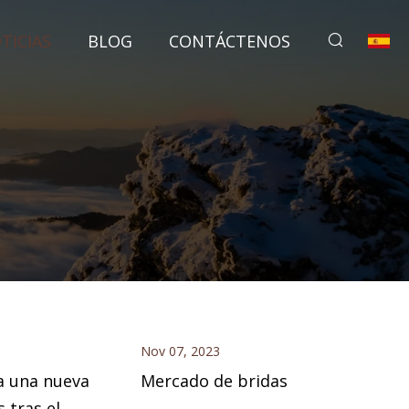
TICIAS
BLOG
CONTÁCTENOS
Nov 07, 2023
za una nueva
Mercado de bridas
 tras el