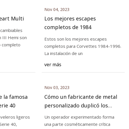
Nov 04, 2023
eart Multi
Los mejores escapes
completos de 1984
rcambiables
 III Hemi son
Estos son los mejores escapes
o completo
completos para Corvettes 1984-1996.
La instalación de un
ver más
Nov 03, 2023
de la famosa
Cómo un fabricante de metal
rie 40
personalizado duplicó los
ingresos en medio de la
 veleros ligeros
Un operador experimentado forma
pandemia
Serie 40,
una parte cosméticamente crítica