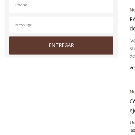
No
F
d
EX
¡V
ENTREGAR
Stan
de
ve
No
Có
ej
Un
la