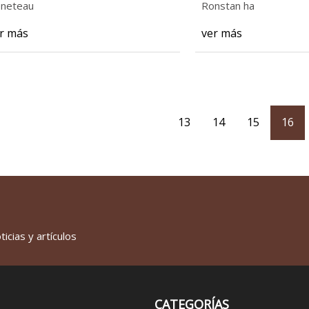
neteau
Ronstan ha
r más
ver más
13
14
15
16
icias y artículos
CATEGORÍAS