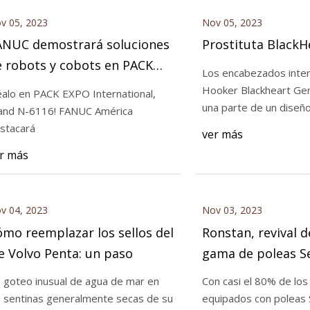
v 05, 2023
Nov 05, 2023
ANUC demostrará soluciones
Prostituta BlackH
e robots y cobots en PACK
Los encabezados inte
PO International
Hooker Blackheart Gen
éalo en PACK EXPO International,
una parte de un diseñ
d N-6116! FANUC América
stacará
ver más
r más
v 04, 2023
Nov 03, 2023
mo reemplazar los sellos del
Ronstan, revival 
e Volvo Penta: un paso
gama de poleas Se
 goteo inusual de agua de mar en
Con casi el 80% de los
s sentinas generalmente secas de su
equipados con poleas 