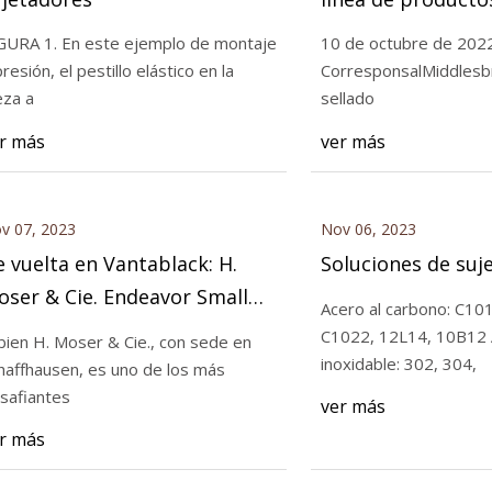
nombramiento de
GURA 1. En este ejemplo de montaje
10 de octubre de 202
especialista de la
presión, el pestillo elástico en la
CorresponsalMiddlesb
023
Nov 08, 2023
eza a
sellado
es de sujetadores
Fijación liberable s
r más
ver más
v 07, 2023
Nov 06, 2023
 vuelta en Vantablack: H.
Soluciones de suj
ser & Cie. Endeavor Small
Acero al carbono: C10
conds Total Eclipse Edición
C1022, 12L14, 10B12 
 bien H. Moser & Cie., con sede en
imitada
inoxidable: 302, 304,
haffhausen, es uno de los más
safiantes
ver más
r más