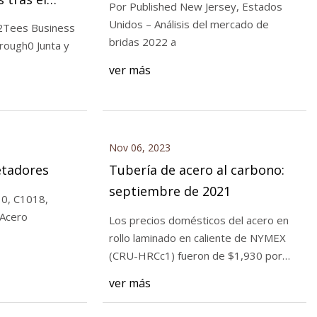
Por Published New Jersey, Estados
 un
Unidos – Análisis del mercado de
2Tees Business
 industria
bridas 2022 a
rough0 Junta y
ver más
in sujetadores
Nov 06, 2023
etadores
Tubería de acero al carbono:
septiembre de 2021
10, C1018,
Acero
Los precios domésticos del acero en
rollo laminado en caliente de NYMEX
(CRU-HRCc1) fueron de $1,930 por
tonelada en
ver más