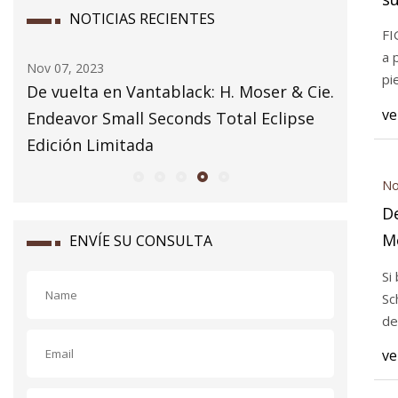
NOTICIAS RECIENTES
FI
a 
Nov 07, 2023
Nov 06, 2
pi
De vuelta en Vantablack: H. Moser & Cie.
Solucion
ve
Endeavor Small Seconds Total Eclipse
Edición Limitada
No
De
Mo
ENVÍE SU CONSULTA
Se
Si
L
Sc
de
ve