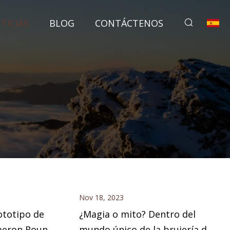
TICIAS
BLOG
CONTÁCTENOS
Nov 18, 2023
ototipo de
¿Magia o mito? Dentro del
meron Round
mundo único de la brujería de