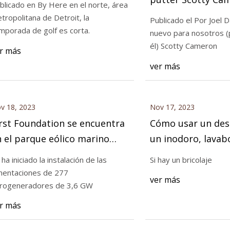
blicado en By Here en el norte, área
Back de Joel Dah
tropolitana de Detroit, la
Publicado el Por Joel 
mporada de golf es corta.
nuevo para nosotros 
023
Nov 19, 2023
él) Scotty Cameron
r más
ar un desatascador en un
El final de Club Junk
ver más
, lavabo o ducha
v 18, 2023
Nov 17, 2023
rst Foundation se encuentra
Cómo usar un des
 el parque eólico marino
un inodoro, lavab
ás grande del mundo
 ha iniciado la instalación de las
Si hay un bricolaje
mentaciones de 277
ver más
rogeneradores de 3,6 GW
r más