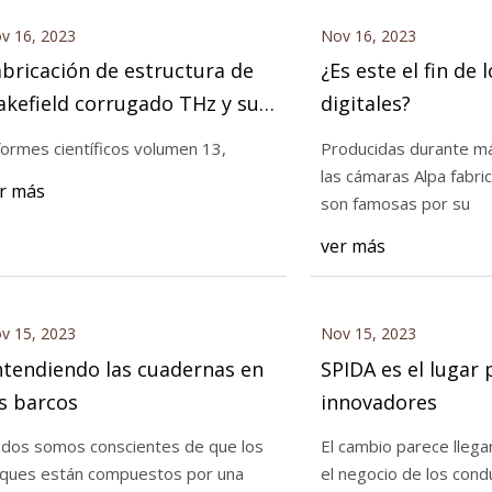
v 16, 2023
Nov 16, 2023
bricación de estructura de
¿Es este el fin de 
kefield corrugado THz y su
digitales?
ueba de alta potencia
formes científicos volumen 13,
Producidas durante má
las cámaras Alpa fabri
r más
son famosas por su
ver más
v 15, 2023
Nov 15, 2023
ntendiendo las cuadernas en
SPIDA es el lugar 
s barcos
innovadores
dos somos conscientes de que los
El cambio parece lleg
ques están compuestos por una
el negocio de los conductos.