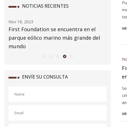
Pu
NOTICIAS RECIENTES
me
te
Nov 18, 2023
Nov 17, 2
ve
nico
First Foundation se encuentra en el
Cómo us
parque eólico marino más grande del
inodoro
mundo
No
Fi
en
ENVÍE SU CONSULTA
m
Se
ci
ae
ve