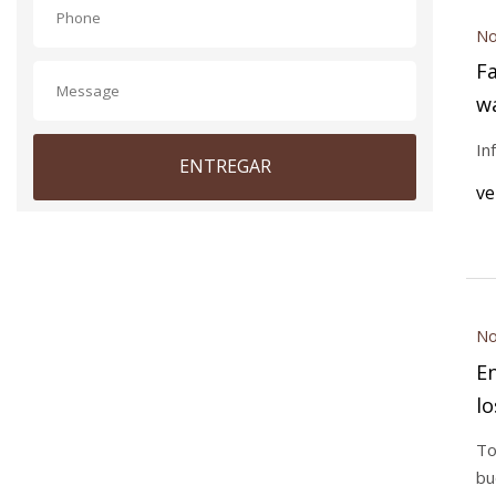
No
Fa
wa
pr
In
ENTREGAR
ve
No
E
lo
To
bu