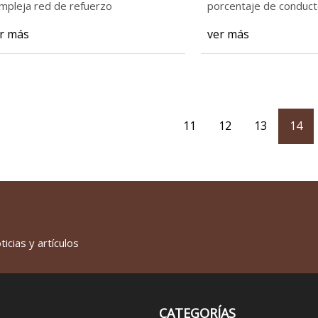
mpleja red de refuerzo
porcentaje de conduc
r más
ver más
11
12
13
14
icias y artículos
CATEGORÍAS