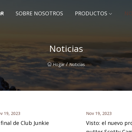
AR
SOBRE NOSOTROS
PRODUCTOS
NO
gbo
Noticias
/
Hogar
Noticias
v 19, 2023
Nov 19, 2023
 final de Club Junkie
Visto: el nuevo pr
putter Scotty Ca