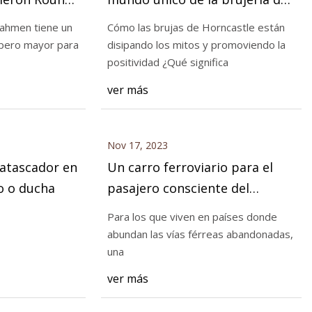
men
Horncastle
Dahmen tiene un
Cómo las brujas de Horncastle están
(pero mayor para
disipando los mitos y promoviendo la
positividad ¿Qué significa
ie
ver más
Nov 17, 2023
atascador en
Un carro ferroviario para el
o o ducha
pasajero consciente del
espacio
Para los que viven en países donde
abundan las vías férreas abandonadas,
una
ver más