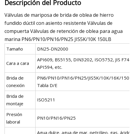
Descripción del Producto
Válvulas de mariposa de brida de oblea de hierro
fundido dúctil con asiento resistente Válvulas de
compuerta Válvulas de retención de oblea para agua
marina PN6/PN10/PN16/PN25 JIS5K/10K 150LB
Tamaño
DN25-DN2000
API609, BS5155, DIN3202, ISO5752, JIS F7480
Cara a cara
API594, etc.
Brida de
PN6/PN10/PN16/PN25/JIS5K/10K/16K/150L
conexión
Tabla D/E
Brida de
ISO5211
montaje
Presión
PN10/PN16/PN25
laboral
Agua dulce, agua de mar, petróleo, gas, ácido,