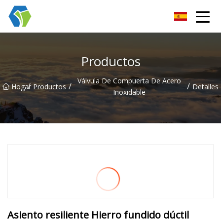
Grupo Co., Ltd de las soluciones de la luz de las estrellas de Nin
Productos
Válvula De Compuerta De Acero
/
/
/
Hogar
Productos
Detalles
Inoxidable
Asiento resiliente Hierro fundido dúctil