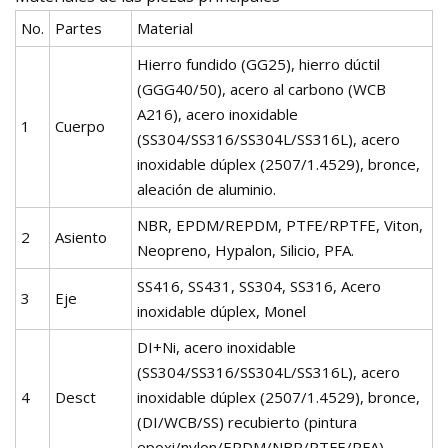
No.
Partes
Material
Hierro fundido (GG25), hierro dúctil
(GGG40/50), acero al carbono (WCB
A216), acero inoxidable
1
Cuerpo
(SS304/SS316/SS304L/SS316L), acero
inoxidable dúplex (2507/1.4529), bronce,
aleación de aluminio.
NBR, EPDM/REPDM, PTFE/RPTFE, Viton,
2
Asiento
Neopreno, Hypalon, Silicio, PFA.
SS416, SS431, SS304, SS316, Acero
3
Eje
inoxidable dúplex, Monel
DI+Ni, acero inoxidable
(SS304/SS316/SS304L/SS316L), acero
4
Desct
inoxidable dúplex (2507/1.4529), bronce,
(DI/WCB/SS) recubierto (pintura
epoxi/nylon/EPDM/NBR/PTFE/PFA)