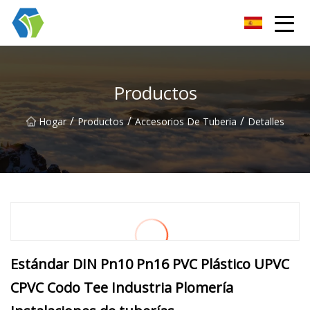
Grupo Co., Ltd de las soluciones de la luz de las estrellas de Nin
Productos
/
/
/
Hogar
Productos
Accesorios De Tuberia
Detalles
Estándar DIN Pn10 Pn16 PVC Plástico UPVC
CPVC Codo Tee Industria Plomería