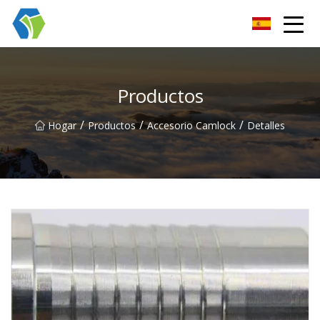
Grupo Co., Ltd de las soluciones de la luz de las estrellas de Nin
Productos
/
/
/
Hogar
Productos
Accesorio Camlock
Detalles