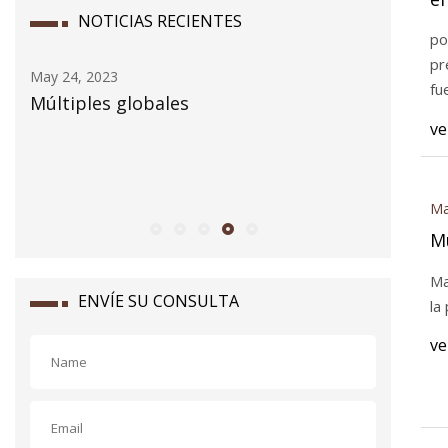
NOTICIAS RECIENTES
po
pr
May 24, 2023
May 24, 2
fu
ra
Múltiples globales
Dueño d
ve
inodoro
de aguas
Columbi
Ma
Mú
Ma
ENVÍE SU CONSULTA
la
ve