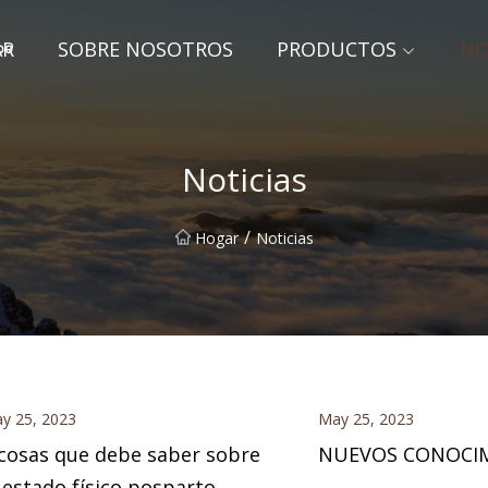
AR
SOBRE NOSOTROS
PRODUCTOS
NO
gbo
Noticias
/
Hogar
Noticias
y 25, 2023
May 25, 2023
cosas que debe saber sobre
NUEVOS CONOCI
 estado físico posparto