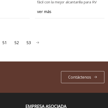
2023
fácil con la mejor alcantarilla para RV
ver más
51
52
53
Contáctenos
EMPRESA ASOCIADA