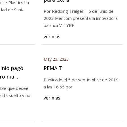
nce Plastics ha
idad de Sani-
Por Redding Traiger | 6 de junio de
2023 Mencom presenta la innovadora
palanca V-TYPE
ber sobre el estado
ver más
May 23, 2023
inio pagó
PEMA T
ro mal
Publicado el 5 de septiembre de 2019
só fuga de
a las 16:55 por
ible que desee
en estratos
 está suelto y no
ver más
nica