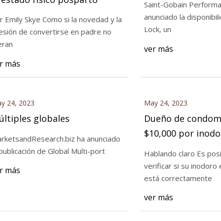
Saint-Gobain Performa
anunciado la disponibil
r Emily Skye Como si la novedad y la
Lock, un
esión de convertirse en padre no
023
May 25, 2023
eran
ver más
e condominio pagó $10,000 por
5 cosas que debe sa
r más
 mal asentado que causó fuga
físico posparto
 residuales en estratos de
a Británica
y 24, 2023
May 24, 2023
ltiples globales
Dueño de condom
$10,000 por inodo
rketsandResearch.biz ha anunciado
asentado que cau
 publicación de Global Multi-port
Hablando claro Es pos
aguas residuales 
verificar si su inodoro
r más
de Columbia Britá
está correctamente
ver más