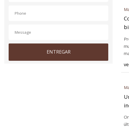
Ma
C
bi
Pr
mu
ENTREGAR
ma
ve
Ma
U
in
Or
úl