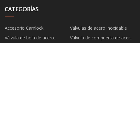
CATEGORÍAS
Accesorio Camlock
Válvulas de acero inoxidable
Válvula de bola de acero
Válvula de compuerta de acero
inoxidable
inoxidable
Válvula de retención de acero
Filtro tipo Y
inoxidable
Bridas de acero inoxidable
Brida plana
EMPRESA ASOCIADA
Guiyang alto - Tecnología Yigé
Jiangxi Longda Industry Co.,
electrónico compañía, Limitado
Limitado
Zhuji Yanglong Textil Co., Ltd
Shanghái exquisito Bioquímica
compañía, Limitado
Jining Sheng Fan Nuevo
Qinhuangdao Tian'en Tienda de
Materiales Co., Limitado
campaña Co., Limitado
Almohadillas de desgaste para
Hangzhou Ouyue Identificación
eslingas de China
Ingeniería Co., Ltd.