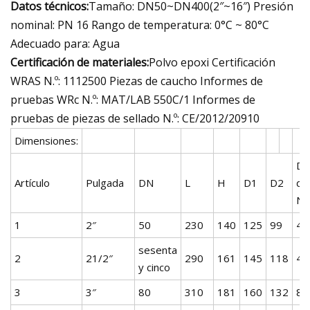
Datos técnicos:
Tamaño: DN50~DN400(2″~16″) Presión
nominal: PN 16 Rango de temperatura: 0°C ~ 80°C
Adecuado para: Agua
Certificación de materiales:
Polvo epoxi Certificación
WRAS N.º: 1112500 Piezas de caucho Informes de
pruebas WRc N.º: MAT/LAB 550C/1 Informes de
pruebas de piezas de sellado N.º: CE/2012/20910
Dimensiones:
Da
Artículo
Pulgada
DN
L
H
D1
D2
de
No
1
2″
50
230
140
125
99
4-
sesenta
2
21/2″
290
161
145
118
4-
y cinco
3
3″
80
310
181
160
132
8-